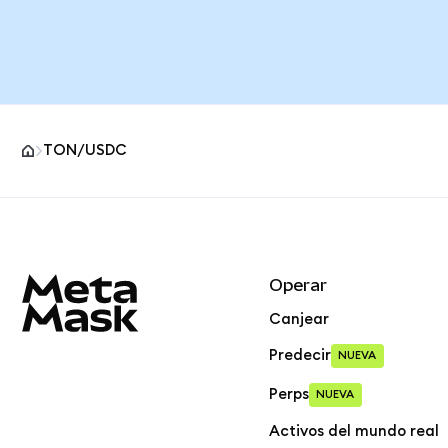
TON/USDC
Pie de página del sitio MetaMask
Operar
Canjear
Predecir
NUEVA
Perps
NUEVA
Activos del mundo real