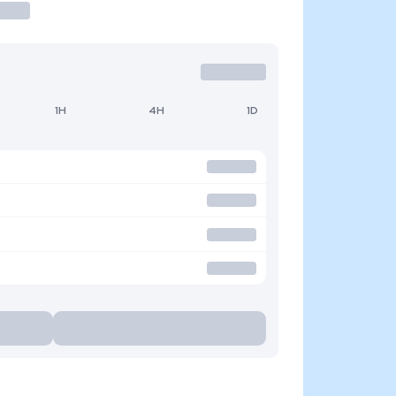
1H
4H
1D