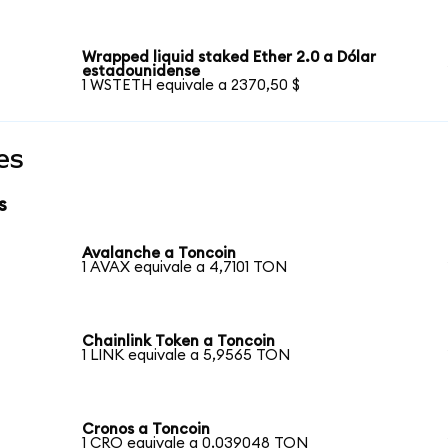
Wrapped liquid staked Ether 2.0 a Dólar
estadounidense
1 WSTETH equivale a 2370,50 $
es
s
Avalanche a Toncoin
1 AVAX equivale a 4,7101 TON
Chainlink Token a Toncoin
1 LINK equivale a 5,9565 TON
Cronos a Toncoin
1 CRO equivale a 0,039048 TON