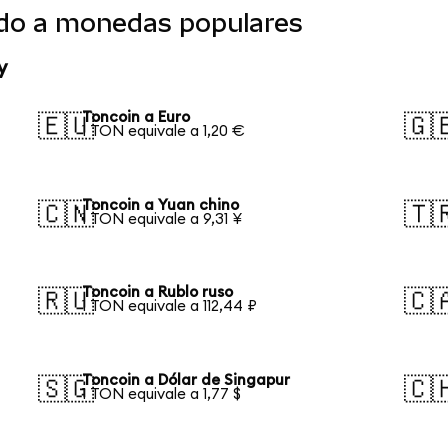
ido a monedas populares
y
Toncoin a Euro
🇪🇺
🇬
1 TON equivale a 1,20 €
Toncoin a Yuan chino
🇨🇳
🇹
1 TON equivale a 9,31 ¥
Toncoin a Rublo ruso
🇷🇺
🇨
1 TON equivale a 112,44 ₽
Toncoin a Dólar de Singapur
🇸🇬
🇨
1 TON equivale a 1,77 $