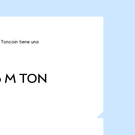
 Toncoin tiene una
6 M
TON