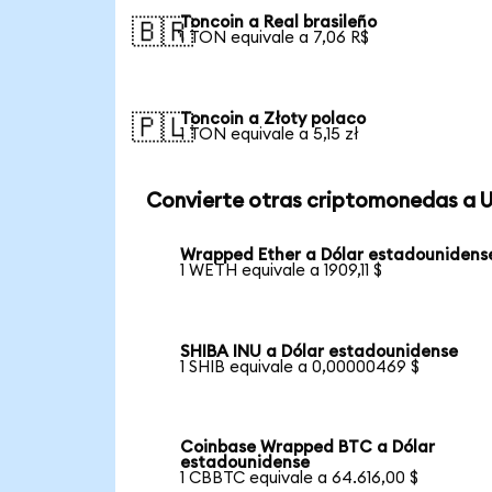
Toncoin a Real brasileño
🇧🇷
1 TON equivale a 7,06 R$
Toncoin a Złoty polaco
🇵🇱
1 TON equivale a 5,15 zł
Convierte otras criptomonedas a 
Wrapped Ether a Dólar estadounidens
1 WETH equivale a 1909,11 $
SHIBA INU a Dólar estadounidense
1 SHIB equivale a 0,00000469 $
Coinbase Wrapped BTC a Dólar
estadounidense
1 CBBTC equivale a 64.616,00 $