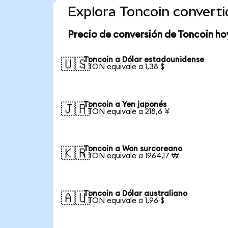
Explora Toncoin convert
Precio de conversión de Toncoin ho
Toncoin a Dólar estadounidense
🇺🇸
1 TON equivale a 1,38 $
Toncoin a Yen japonés
🇯🇵
1 TON equivale a 218,6 ¥
Toncoin a Won surcoreano
🇰🇷
1 TON equivale a 1964,17 ₩
Toncoin a Dólar australiano
🇦🇺
1 TON equivale a 1,96 $