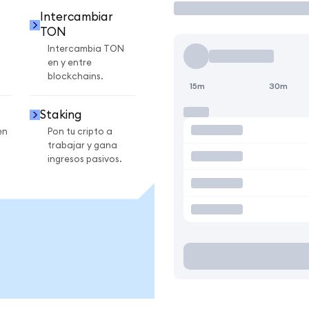
Intercambiar
TON
Intercambia TON
en y entre
blockchains.
15m
30m
Staking
en
Pon tu cripto a
trabajar y gana
ingresos pasivos.