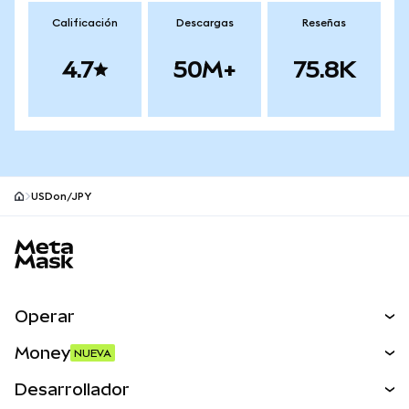
Calificación
Descargas
Reseñas
4.7
50M+
75.8K
USDon/JPY
Pie de página del sitio MetaMask
Operar
Canjear
Money
NUEVA
Predecir
NUEVA
Comprar
Desarrollador
Perps
NUEVA
Tarjeta
Ver los documentos