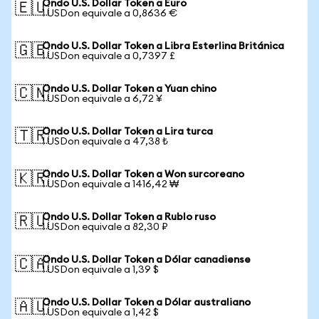
Ondo U.S. Dollar Token a Euro
🇪🇺
1 USDon equivale a 0,8636 €
Ondo U.S. Dollar Token a Libra Esterlina Británica
🇬🇧
1 USDon equivale a 0,7397 £
Ondo U.S. Dollar Token a Yuan chino
🇨🇳
1 USDon equivale a 6,72 ¥
Ondo U.S. Dollar Token a Lira turca
🇹🇷
1 USDon equivale a 47,38 ₺
Ondo U.S. Dollar Token a Won surcoreano
🇰🇷
1 USDon equivale a 1416,42 ₩
Ondo U.S. Dollar Token a Rublo ruso
🇷🇺
1 USDon equivale a 82,30 ₽
Ondo U.S. Dollar Token a Dólar canadiense
🇨🇦
1 USDon equivale a 1,39 $
Ondo U.S. Dollar Token a Dólar australiano
🇦🇺
1 USDon equivale a 1,42 $