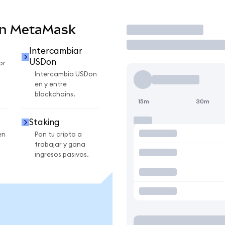
en MetaMask
Operar
Intercambiar
USDon
or
Intercambia USDon
en y entre
blockchains.
15m
30m
Staking
en
Pon tu cripto a
trabajar y gana
ingresos pasivos.