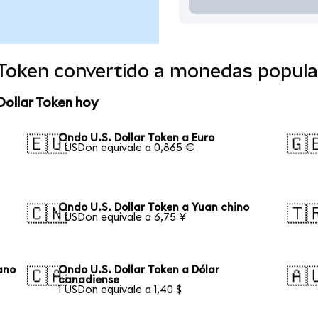
r Token convertido a monedas popula
Dollar Token hoy
Ondo U.S. Dollar Token a Euro
🇪🇺
🇬
1 USDon equivale a 0,865 €
Ondo U.S. Dollar Token a Yuan chino
🇨🇳
🇹
1 USDon equivale a 6,75 ¥
ano
Ondo U.S. Dollar Token a Dólar
🇨🇦
🇦
canadiense
1 USDon equivale a 1,40 $