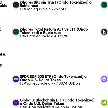
d
iShares Bitcoin Trust (Ondo Tokenized) a
ublo
Rublo ruso
1 IBITon equivale a 2989,61 ₽
o
iShares Total Return Active ETF (Ondo
Tokenized) a Rublo ruso
1 BRTRon equivale a 4099,80 ₽
es
s
SPDR S&P 500 ETF (Ondo Tokenized) a
Ondo U.S. Dollar Token
1 SPYon equivale a 777,3074 USDon
a
Global X Blockchain ETF (Ondo Tokenized)
a Ondo U.S. Dollar Token
1 BKCHon equivale a 64,6834 USDon