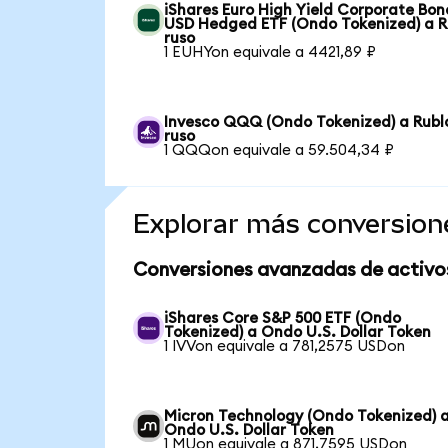
iShares Euro High Yield Corporate Bon
USD Hedged ETF (Ondo Tokenized) a R
ruso
1 EUHYon equivale a 4421,89 ₽
Invesco QQQ (Ondo Tokenized) a Rubl
ruso
1 QQQon equivale a 59.504,34 ₽
Explorar más conversion
Conversiones avanzadas de activo
iShares Core S&P 500 ETF (Ondo
Tokenized) a Ondo U.S. Dollar Token
1 IVVon equivale a 781,2575 USDon
Micron Technology (Ondo Tokenized) 
Ondo U.S. Dollar Token
1 MUon equivale a 871,7595 USDon