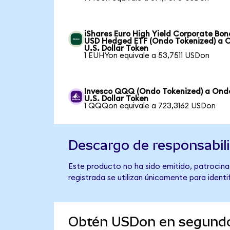
iShares Euro High Yield Corporate Bon
USD Hedged ETF (Ondo Tokenized) a 
U.S. Dollar Token
1 EUHYon equivale a 53,7511 USDon
Invesco QQQ (Ondo Tokenized) a Ond
U.S. Dollar Token
1 QQQon equivale a 723,3162 USDon
Descargo de responsabil
Este producto no ha sido emitido, patrocina
registrada se utilizan únicamente para identi
Obtén USDon en segund