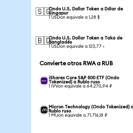
Ondo U.S. Dollar Token a Dólar de
🇸🇬
Singapur
1 USDon equivale a 1,28 $
Ondo U.S. Dollar Token a Taka de
🇧🇩
Bangladés
1 USDon equivale a 123,77 ৳
Convierte otros RWA a RUB
iShares Core S&P 500 ETF (Ondo
Tokenized) a Rublo ruso
1 IVVon equivale a 64.270,94 ₽
Micron Technology (Ondo Tokenized) 
Rublo ruso
1 MUon equivale a 71.716,18 ₽