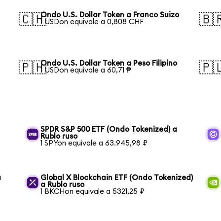
Ondo U.S. Dollar Token a Franco Suizo
🇨🇭
🇧
1 USDon equivale a 0,808 CHF
Ondo U.S. Dollar Token a Peso Filipino
🇵🇭
🇵
1 USDon equivale a 60,71 ₱
SPDR S&P 500 ETF (Ondo Tokenized) a
Rublo ruso
1 SPYon equivale a 63.945,98 ₽
a
Global X Blockchain ETF (Ondo Tokenized)
a Rublo ruso
1 BKCHon equivale a 5321,25 ₽