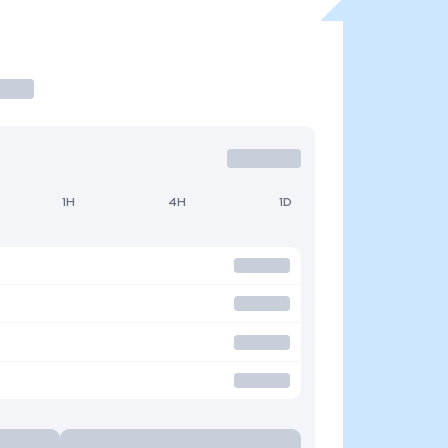
1H
4H
1D