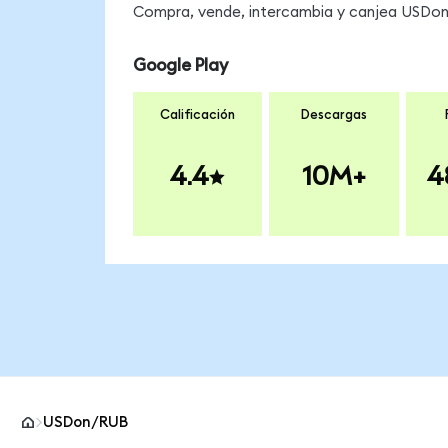
Compra, vende, intercambia y canjea USDon e
Google Play
Calificación
Descargas
4.4
10M+
4
USDon/RUB