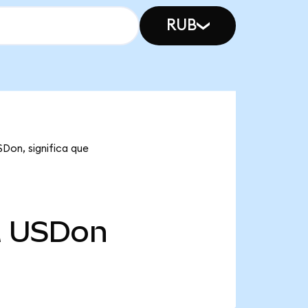
RUB
SDon, significa que
M
USDon