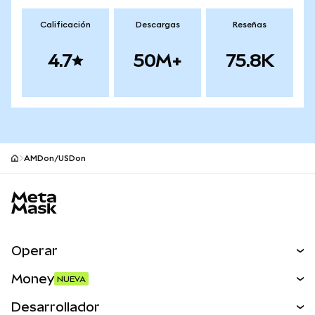
Calificación
Descargas
Reseñas
4.7
50M+
75.8K
AMDon/USDon
Pie de página del sitio MetaMask
Operar
Canjear
Money
NUEVA
Predecir
NUEVA
Comprar
Desarrollador