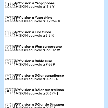
APY vision a Yen japonés
🇯🇵
1 VISION equivale a 18,6 ¥
APY vision a Yuan chino
🇨🇳
1 VISION equivale a 0,7956 ¥
APY vision a Lira turca
🇹🇷
1 VISION equivale a 5,61 ₺
APY vision a Won surcoreano
🇰🇷
1 VISION equivale a 168,09 ₩
APY vision a Rublo ruso
🇷🇺
1 VISION equivale a 9,55 ₽
APY vision a Dólar canadiense
🇨🇦
1 VISION equivale a 0,1652 $
APY vision a Dólar australiano
🇦🇺
1 VISION equivale a 0,1674 $
APY vision a Dólar de Singapur
🇸🇬