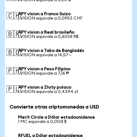
1 VISION equivale a 0,1511 $
APY vision a Franco Suizo
🇨🇭
1 VISION equivale a 0,0953 CHF
APY vision a Real brasileño
🇧🇷
1 VISION equivale a 0,6038 R$
APY vision a Taka de Bangladés
🇧🇩
1 VISION equivale a 14,57 ৳
APY vision a Peso Filipino
🇵🇭
1 VISION equivale a 7,16 ₱
APY vision a Złoty polaco
🇵🇱
1 VISION equivale a 0,4394 zł
Convierte otras criptomonedas a USD
Merit Circle a Dólar estadounidense
1 MC equivale a 0,0138 $
RFUEL a Dólar estadounidense