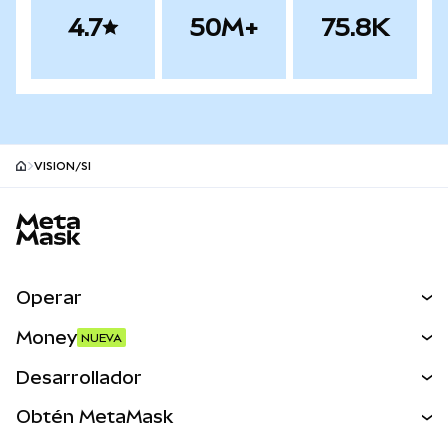
4.7
50M+
75.8K
VISION/SI
Pie de página del sitio MetaMask
Operar
Canjear
Money
NUEVA
Predecir
NUEVA
Comprar
Desarrollador
Perps
NUEVA
Tarjeta
Ver los documentos
Obtén MetaMask
Activos del mundo real
mUSD
NUEVA
Panel
Obtén Metamask