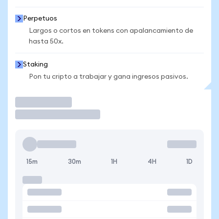
Perpetuos
Largos o cortos en tokens con apalancamiento de
hasta 50x.
Staking
Pon tu cripto a trabajar y gana ingresos pasivos.
Operar
15m
30m
1H
4H
1D