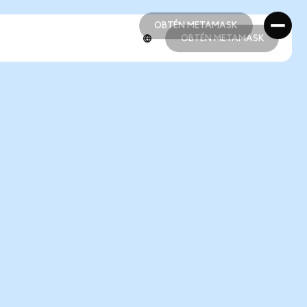
OBTÉN METAMASK
OBTÉN METAMASK
OBTÉN METAMASK
OBTÉN METAMASK