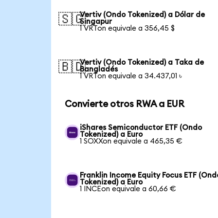
Vertiv (Ondo Tokenized) a Dólar de
🇸🇬
Singapur
1 VRTon equivale a 356,45 $
Vertiv (Ondo Tokenized) a Taka de
🇧🇩
Bangladés
1 VRTon equivale a 34.437,01 ৳
Convierte otros RWA a EUR
iShares Semiconductor ETF (Ondo
Tokenized) a Euro
1 SOXXon equivale a 465,35 €
Franklin Income Equity Focus ETF (Ond
Tokenized) a Euro
1 INCEon equivale a 60,66 €