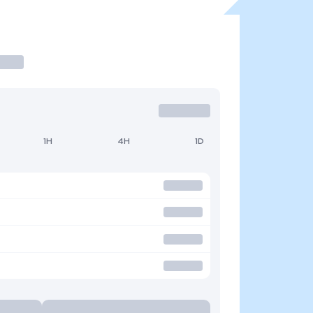
1H
4H
1D