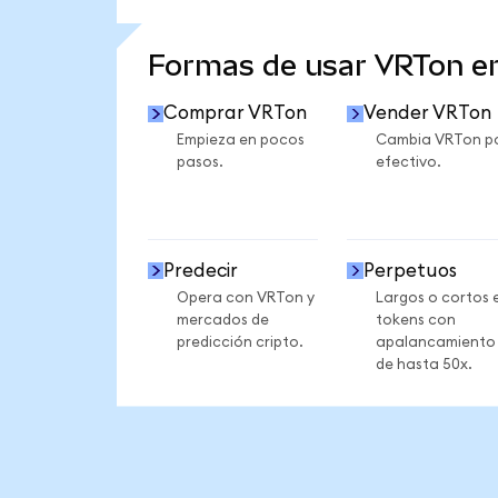
VER MÁS ESTADÍSTICAS
Formas de usar VRTon 
Comprar VRTon
Vender VRTon
Empieza en pocos
Cambia VRTon p
pasos.
efectivo.
Predecir
Perpetuos
Opera con VRTon y
Largos o cortos 
mercados de
tokens con
predicción cripto.
apalancamiento
de hasta 50x.