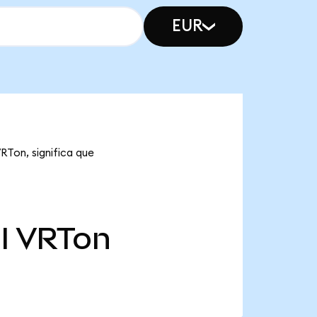
EUR
RTon, significa que
l
VRTon