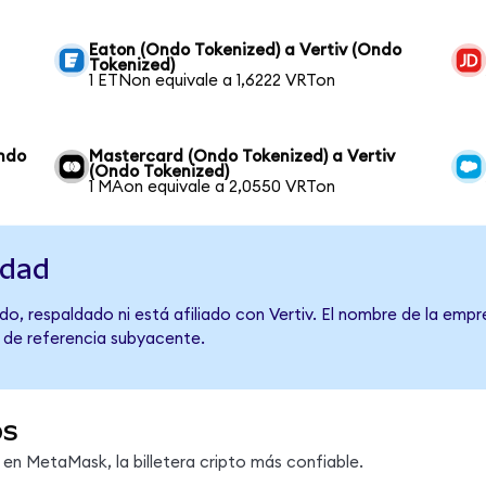
Eaton (Ondo Tokenized) a Vertiv (Ondo
Tokenized)
1 ETNon equivale a 1,6222 VRTon
Ondo
Mastercard (Ondo Tokenized) a Vertiv
(Ondo Tokenized)
1 MAon equivale a 2,0550 VRTon
idad
o, respaldado ni está afiliado con Vertiv. El nombre de la empr
o de referencia subyacente.
os
n MetaMask, la billetera cripto más confiable.