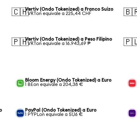
Vertiv (Ondo Tokenized) a Franco Suizo
🇨🇭
🇧
1 VRTon equivale a 225,44 CHF
Vertiv (Ondo Tokenized) a Peso Filipino
🇵🇭
🇵
1 VRTon equivale a 16.943,69 ₱
Bloom Energy (Ondo Tokenized) a Euro
1 BEon equivale a 204,38 €
o
PayPal (Ondo Tokenized) a Euro
1 PYPLon equivale a 51,16 €