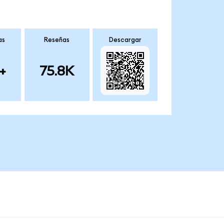
as
Reseñas
Descargar
+
75.8K