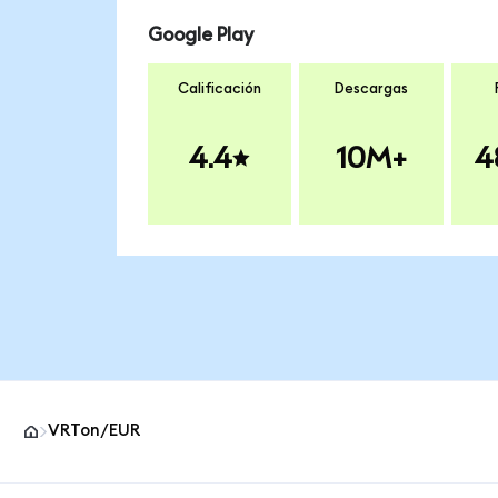
Google Play
Calificación
Descargas
4.4
10M+
4
VRTon/EUR
Pie de página del sitio MetaMask