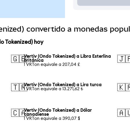
kenized) convertido a monedas popu
do Tokenized) hoy
Vertiv (Ondo Tokenized) a Libra Esterlina
🇬🇧
🇯
Británica
1 VRTon equivale a 207,04 £
Vertiv (Ondo Tokenized) a Lira turca
🇹🇷
🇰
1 VRTon equivale a 13.271,62 ₺
Vertiv (Ondo Tokenized) a Dólar
🇨🇦
🇦
canadiense
1 VRTon equivale a 390,07 $