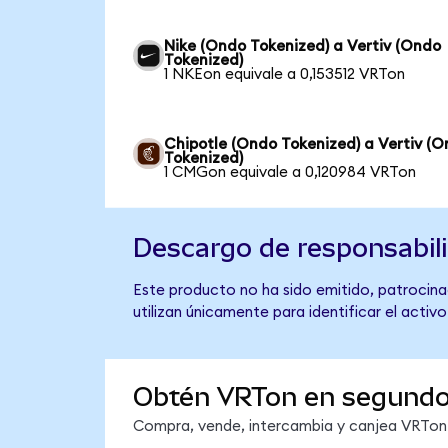
Nike (Ondo Tokenized) a Vertiv (Ondo
Tokenized)
1 NKEon equivale a 0,153512 VRTon
Chipotle (Ondo Tokenized) a Vertiv (
Tokenized)
1 CMGon equivale a 0,120984 VRTon
Descargo de responsabil
Este producto no ha sido emitido, patrocinad
utilizan únicamente para identificar el activ
Obtén VRTon en segund
Compra, vende, intercambia y canjea VRTon e