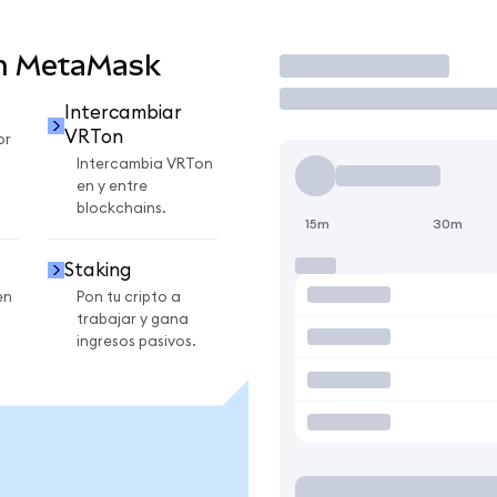
en MetaMask
Operar
Intercambiar
VRTon
or
Intercambia VRTon
en y entre
blockchains.
15m
30m
Staking
en
Pon tu cripto a
trabajar y gana
ingresos pasivos.