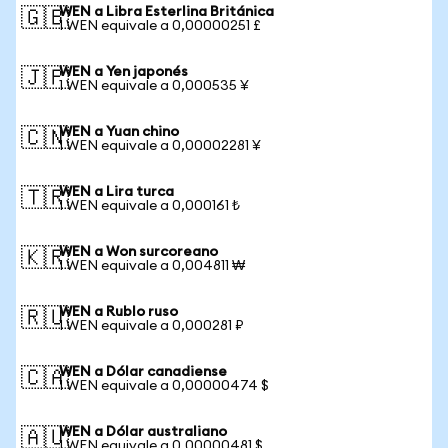
WEN a Libra Esterlina Británica
🇬🇧
1 WEN equivale a 0,00000251 £
WEN a Yen japonés
🇯🇵
1 WEN equivale a 0,000535 ¥
WEN a Yuan chino
🇨🇳
1 WEN equivale a 0,00002281 ¥
WEN a Lira turca
🇹🇷
1 WEN equivale a 0,000161 ₺
WEN a Won surcoreano
🇰🇷
1 WEN equivale a 0,004811 ₩
WEN a Rublo ruso
🇷🇺
1 WEN equivale a 0,000281 ₽
WEN a Dólar canadiense
🇨🇦
1 WEN equivale a 0,00000474 $
WEN a Dólar australiano
🇦🇺
1 WEN equivale a 0,00000481 $