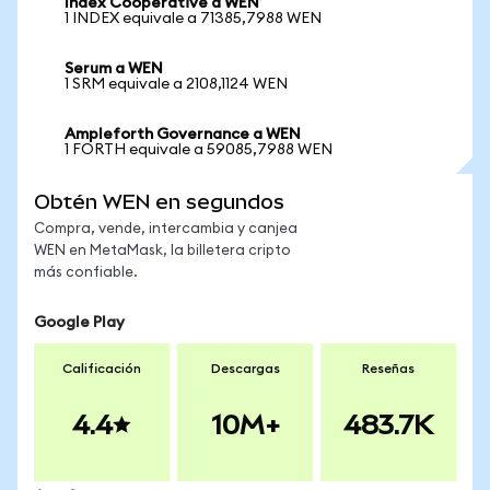
Index Cooperative a WEN
1 INDEX equivale a 71385,7988 WEN
Serum a WEN
1 SRM equivale a 2108,1124 WEN
Ampleforth Governance a WEN
1 FORTH equivale a 59085,7988 WEN
Obtén WEN en segundos
Compra, vende, intercambia y canjea
WEN en MetaMask, la billetera cripto
más confiable.
Google Play
Calificación
Descargas
Reseñas
4.4
10M+
483.7K