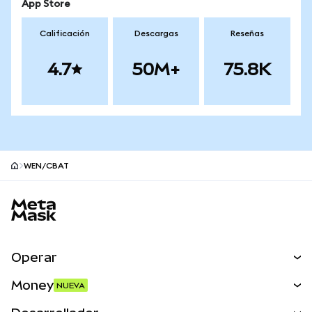
App Store
Calificación
Descargas
Reseñas
4.7
50M+
75.8K
WEN/CBAT
Pie de página del sitio MetaMask
Operar
Canjear
Money
NUEVA
Predecir
NUEVA
Comprar