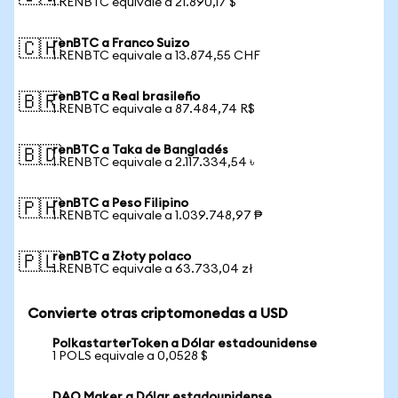
1 RENBTC equivale a 21.890,17 $
renBTC a Franco Suizo
🇨🇭
1 RENBTC equivale a 13.874,55 CHF
renBTC a Real brasileño
🇧🇷
1 RENBTC equivale a 87.484,74 R$
renBTC a Taka de Bangladés
🇧🇩
1 RENBTC equivale a 2.117.334,54 ৳
renBTC a Peso Filipino
🇵🇭
1 RENBTC equivale a 1.039.748,97 ₱
renBTC a Złoty polaco
🇵🇱
1 RENBTC equivale a 63.733,04 zł
Convierte otras criptomonedas a USD
PolkastarterToken a Dólar estadounidense
1 POLS equivale a 0,0528 $
DAO Maker a Dólar estadounidense