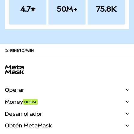
4.7
50M+
75.8K
RENBTC/WEN
Pie de página del sitio MetaMask
Operar
Canjear
Money
NUEVA
Predecir
NUEVA
Comprar
Desarrollador
Perps
NUEVA
Tarjeta
Ver los documentos
Obtén MetaMask
Activos del mundo real
mUSD
NUEVA
Panel
Obtén Metamask