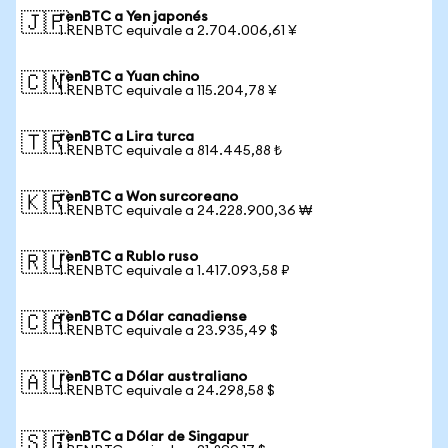
renBTC a Yen japonés
🇯🇵
1 RENBTC equivale a 2.704.006,61 ¥
renBTC a Yuan chino
🇨🇳
1 RENBTC equivale a 115.204,78 ¥
renBTC a Lira turca
🇹🇷
1 RENBTC equivale a 814.445,88 ₺
renBTC a Won surcoreano
🇰🇷
1 RENBTC equivale a 24.228.900,36 ₩
renBTC a Rublo ruso
🇷🇺
1 RENBTC equivale a 1.417.093,58 ₽
renBTC a Dólar canadiense
🇨🇦
1 RENBTC equivale a 23.935,49 $
renBTC a Dólar australiano
🇦🇺
1 RENBTC equivale a 24.298,58 $
renBTC a Dólar de Singapur
🇸🇬