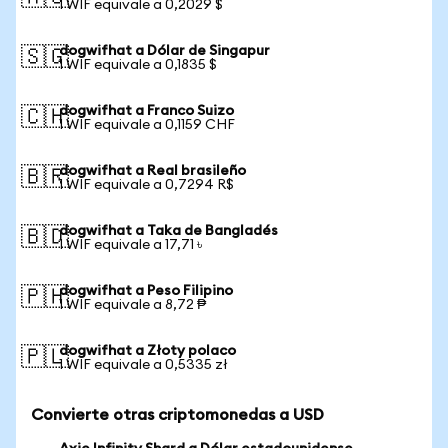
1 WIF equivale a 0,2029 $
dogwifhat a Dólar de Singapur
🇸🇬
1 WIF equivale a 0,1835 $
dogwifhat a Franco Suizo
🇨🇭
1 WIF equivale a 0,1159 CHF
dogwifhat a Real brasileño
🇧🇷
1 WIF equivale a 0,7294 R$
dogwifhat a Taka de Bangladés
🇧🇩
1 WIF equivale a 17,71 ৳
dogwifhat a Peso Filipino
🇵🇭
1 WIF equivale a 8,72 ₱
dogwifhat a Złoty polaco
🇵🇱
1 WIF equivale a 0,5335 zł
Convierte otras criptomonedas a USD