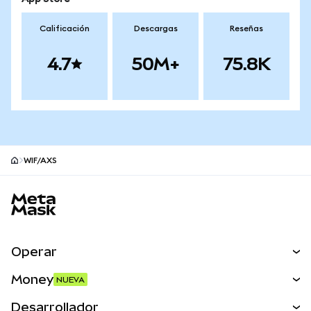
Calificación
Descargas
Reseñas
4.7
50M+
75.8K
WIF/AXS
Pie de página del sitio MetaMask
Operar
Canjear
Money
NUEVA
Predecir
NUEVA
Comprar
Desarrollador