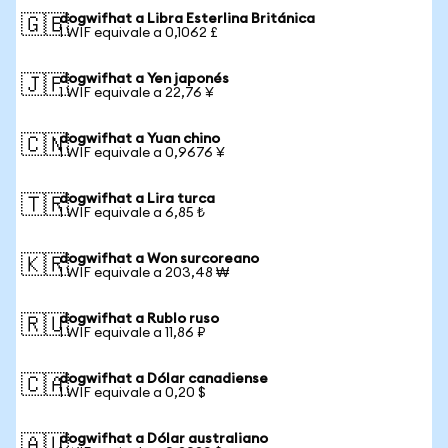
dogwifhat a Libra Esterlina Británica
🇬🇧
1 WIF equivale a 0,1062 £
dogwifhat a Yen japonés
🇯🇵
1 WIF equivale a 22,76 ¥
dogwifhat a Yuan chino
🇨🇳
1 WIF equivale a 0,9676 ¥
dogwifhat a Lira turca
🇹🇷
1 WIF equivale a 6,85 ₺
dogwifhat a Won surcoreano
🇰🇷
1 WIF equivale a 203,48 ₩
dogwifhat a Rublo ruso
🇷🇺
1 WIF equivale a 11,86 ₽
dogwifhat a Dólar canadiense
🇨🇦
1 WIF equivale a 0,20 $
dogwifhat a Dólar australiano
🇦🇺