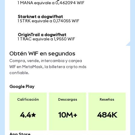
1 MANA equivale a 0,462094 WIF
Starknet a dogwifhat
1 STRK equivale a 0,174055 WIF
OriginTrail a dogwifhat
1 TRAC equivale a 1,9550 WIF
Obtén WIF en segundos
Compra, vende, intercambia y canjea
WIF en MetaMask, la billetera cripto más
confiable.
Google Play
Calificación
Descargas
Reseñas
4.4
10M+
484K
App Store