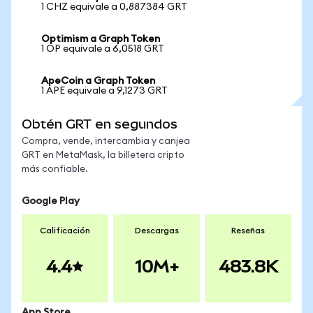
1 CHZ equivale a 0,887384 GRT
Optimism a Graph Token
1 OP equivale a 6,0518 GRT
ApeCoin a Graph Token
1 APE equivale a 9,1273 GRT
Obtén GRT en segundos
Compra, vende, intercambia y canjea
GRT en MetaMask, la billetera cripto
más confiable.
Google Play
Calificación
Descargas
Reseñas
4.4
10M+
483.8K
App Store