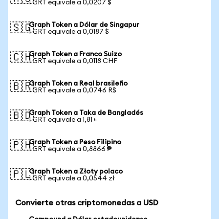
1 GRT equivale a 0,0207 $
Graph Token a Dólar de Singapur
🇸🇬
1 GRT equivale a 0,0187 $
Graph Token a Franco Suizo
🇨🇭
1 GRT equivale a 0,0118 CHF
Graph Token a Real brasileño
🇧🇷
1 GRT equivale a 0,0746 R$
Graph Token a Taka de Bangladés
🇧🇩
1 GRT equivale a 1,81 ৳
Graph Token a Peso Filipino
🇵🇭
1 GRT equivale a 0,8866 ₱
Graph Token a Złoty polaco
🇵🇱
1 GRT equivale a 0,0544 zł
Convierte otras criptomonedas a USD