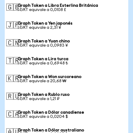
Graph Token a Libra Esterlina Británica
🇬🇧
1 GRT equivale a 0,0108 £
Graph Token a Yen japonés
🇯🇵
1 GRT equivale a 2,31 ¥
Graph Token a Yuan chino
🇨🇳
1 GRT equivale a 0,0983 ¥
Graph Token a Lira turca
🇹🇷
1 GRT equivale a 0,6948 ₺
Graph Token a Won surcoreano
🇰🇷
1 GRT equivale a 20,68 ₩
Graph Token a Rublo ruso
🇷🇺
1 GRT equivale a 1,21 ₽
Graph Token a Dólar canadiense
🇨🇦
1 GRT equivale a 0,0204 $
Graph Token a Dólar australiano
🇦🇺