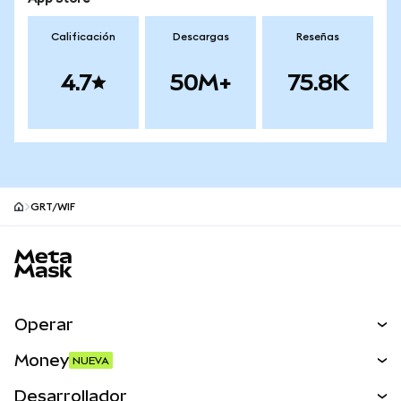
Calificación
Descargas
Reseñas
4.7
50M+
75.8K
GRT/WIF
Pie de página del sitio MetaMask
Operar
Canjear
Money
NUEVA
Predecir
NUEVA
Comprar
Desarrollador