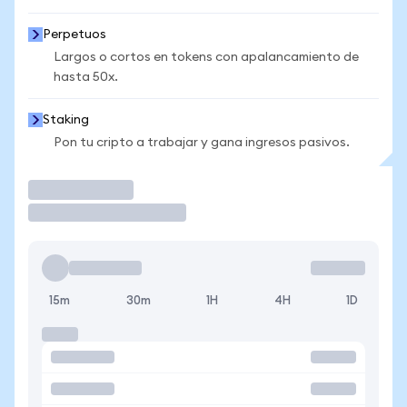
Perpetuos
Largos o cortos en tokens con apalancamiento de
hasta 50x.
Staking
Pon tu cripto a trabajar y gana ingresos pasivos.
Operar
15m
30m
1H
4H
1D