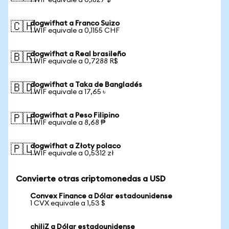
1 WIF equivale a 0,1827 $
dogwifhat a Franco Suizo
🇨🇭
1 WIF equivale a 0,1155 CHF
dogwifhat a Real brasileño
🇧🇷
1 WIF equivale a 0,7288 R$
dogwifhat a Taka de Bangladés
🇧🇩
1 WIF equivale a 17,65 ৳
dogwifhat a Peso Filipino
🇵🇭
1 WIF equivale a 8,68 ₱
dogwifhat a Złoty polaco
🇵🇱
1 WIF equivale a 0,5312 zł
Convierte otras criptomonedas a USD
Convex Finance a Dólar estadounidense
1 CVX equivale a 1,53 $
chiliZ a Dólar estadounidense