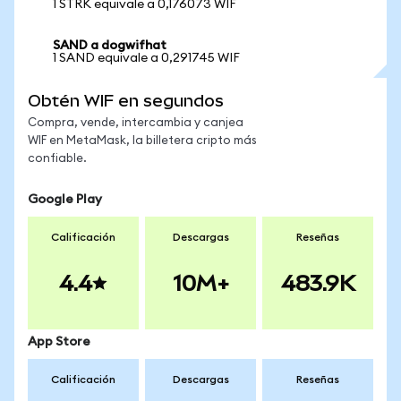
1 STRK equivale a 0,176073 WIF
SAND a dogwifhat
1 SAND equivale a 0,291745 WIF
Obtén WIF en segundos
Compra, vende, intercambia y canjea
WIF en MetaMask, la billetera cripto más
confiable.
Google Play
Calificación
Descargas
Reseñas
4.4
10M+
483.9K
App Store
Calificación
Descargas
Reseñas