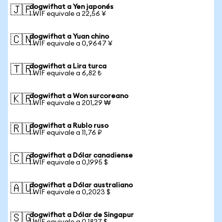
dogwifhat a Yen japonés
🇯🇵
1 WIF equivale a 22,56 ¥
dogwifhat a Yuan chino
🇨🇳
1 WIF equivale a 0,9647 ¥
dogwifhat a Lira turca
🇹🇷
1 WIF equivale a 6,82 ₺
dogwifhat a Won surcoreano
🇰🇷
1 WIF equivale a 201,29 ₩
dogwifhat a Rublo ruso
🇷🇺
1 WIF equivale a 11,76 ₽
dogwifhat a Dólar canadiense
🇨🇦
1 WIF equivale a 0,1995 $
dogwifhat a Dólar australiano
🇦🇺
1 WIF equivale a 0,2023 $
dogwifhat a Dólar de Singapur
🇸🇬