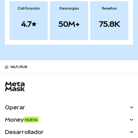
Calificación
Descargas
Reseñas
4.7
50M+
75.8K
WLFI/RUB
Pie de página del sitio MetaMask
Operar
Canjear
Money
NUEVA
Predecir
NUEVA
Comprar
Desarrollador
Perps
NUEVA
Tarjeta