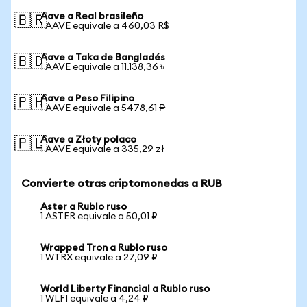
Aave a Real brasileño
🇧🇷
1 AAVE equivale a 460,03 R$
Aave a Taka de Bangladés
🇧🇩
1 AAVE equivale a 11.138,36 ৳
Aave a Peso Filipino
🇵🇭
1 AAVE equivale a 5478,61 ₱
Aave a Złoty polaco
🇵🇱
1 AAVE equivale a 335,29 zł
Convierte otras criptomonedas a RUB
Aster a Rublo ruso
1 ASTER equivale a 50,01 ₽
Wrapped Tron a Rublo ruso
1 WTRX equivale a 27,09 ₽
World Liberty Financial a Rublo ruso
1 WLFI equivale a 4,24 ₽