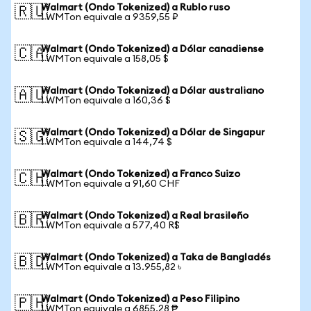
Walmart (Ondo Tokenized) a Rublo ruso
🇷🇺
1 WMTon equivale a 9359,55 ₽
Walmart (Ondo Tokenized) a Dólar canadiense
🇨🇦
1 WMTon equivale a 158,05 $
Walmart (Ondo Tokenized) a Dólar australiano
🇦🇺
1 WMTon equivale a 160,36 $
Walmart (Ondo Tokenized) a Dólar de Singapur
🇸🇬
1 WMTon equivale a 144,74 $
Walmart (Ondo Tokenized) a Franco Suizo
🇨🇭
1 WMTon equivale a 91,60 CHF
Walmart (Ondo Tokenized) a Real brasileño
🇧🇷
1 WMTon equivale a 577,40 R$
Walmart (Ondo Tokenized) a Taka de Bangladés
🇧🇩
1 WMTon equivale a 13.955,82 ৳
Walmart (Ondo Tokenized) a Peso Filipino
🇵🇭
1 WMTon equivale a 6855,28 ₱