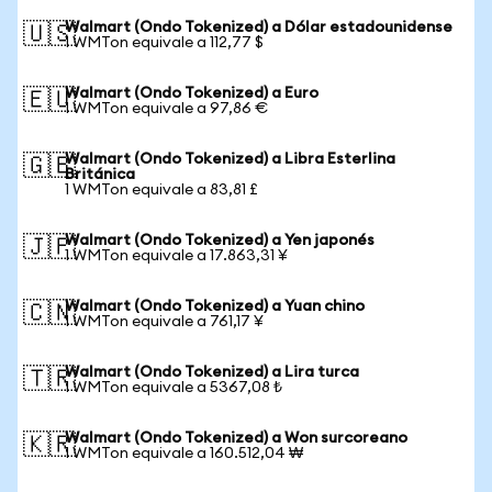
Walmart (Ondo Tokenized) a Dólar estadounidense
🇺🇸
1 WMTon equivale a 112,77 $
Walmart (Ondo Tokenized) a Euro
🇪🇺
1 WMTon equivale a 97,86 €
Walmart (Ondo Tokenized) a Libra Esterlina
🇬🇧
Británica
1 WMTon equivale a 83,81 £
Walmart (Ondo Tokenized) a Yen japonés
🇯🇵
1 WMTon equivale a 17.863,31 ¥
Walmart (Ondo Tokenized) a Yuan chino
🇨🇳
1 WMTon equivale a 761,17 ¥
Walmart (Ondo Tokenized) a Lira turca
🇹🇷
1 WMTon equivale a 5367,08 ₺
Walmart (Ondo Tokenized) a Won surcoreano
🇰🇷
1 WMTon equivale a 160.512,04 ₩