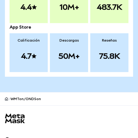
4.4
10M+
483.7K
App Store
Calificación
Descargas
Reseñas
4.7
50M+
75.8K
WMTon/ONDSon
Pie de página del sitio MetaMask