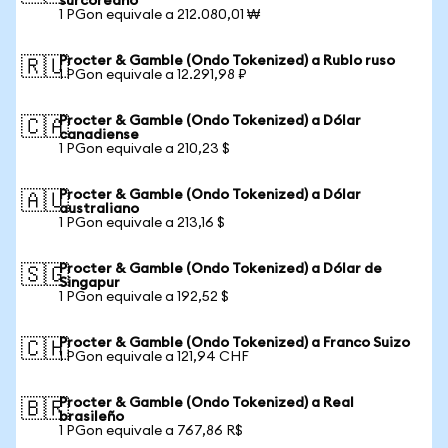
surcoreano
1 PGon equivale a 212.080,01 ₩
Procter & Gamble (Ondo Tokenized) a Rublo ruso
🇷🇺
1 PGon equivale a 12.291,98 ₽
Procter & Gamble (Ondo Tokenized) a Dólar
🇨🇦
canadiense
1 PGon equivale a 210,23 $
Procter & Gamble (Ondo Tokenized) a Dólar
🇦🇺
australiano
1 PGon equivale a 213,16 $
Procter & Gamble (Ondo Tokenized) a Dólar de
🇸🇬
Singapur
1 PGon equivale a 192,52 $
Procter & Gamble (Ondo Tokenized) a Franco Suizo
🇨🇭
1 PGon equivale a 121,94 CHF
Procter & Gamble (Ondo Tokenized) a Real
🇧🇷
brasileño
1 PGon equivale a 767,86 R$