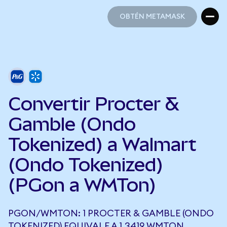
OBTÉN METAMASK
OBTÉN METAMASK
Convertir Procter &
Gamble (Ondo
Tokenized) a Walmart
(Ondo Tokenized)
(PGon a WMTon)
PGON/WMTON: 1 PROCTER & GAMBLE (ONDO
TOKENIZED) EQUIVALE A 1,3419 WMTON