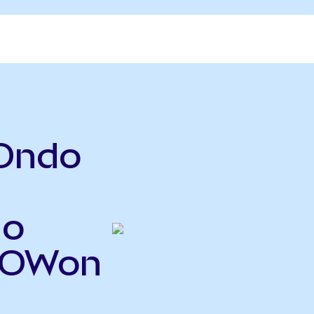
(Ondo
do
(NOWon