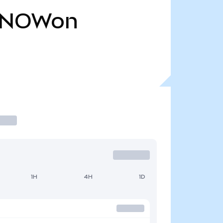
NOWon
1H
4H
1D