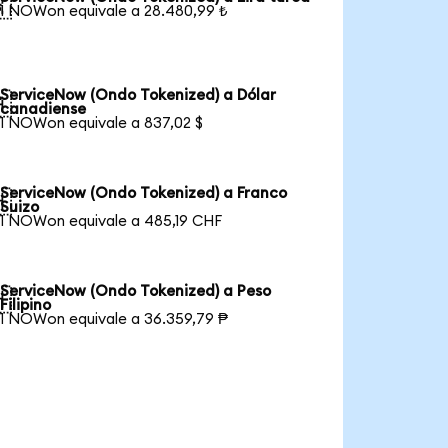

1 NOWon equivale a 28.480,99 ₺
ServiceNow (Ondo Tokenized) a Dólar

canadiense
1 NOWon equivale a 837,02 $
ServiceNow (Ondo Tokenized) a Franco

Suizo
1 NOWon equivale a 485,19 CHF
ServiceNow (Ondo Tokenized) a Peso

Filipino
1 NOWon equivale a 36.359,79 ₱