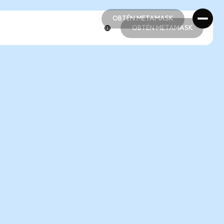
OBTÉN METAMASK
OBTÉN METAMASK
OBTÉN METAMASK
OBTÉN METAMASK