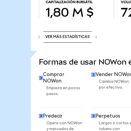
CAPITALIZACIÓN BURSÁTIL
VOLU
1,80 M $
7
VER MÁS ESTADÍSTICAS
VER MÁS ESTADÍSTICAS
Formas de usar NOWon 
Comprar
Vender NOWo
NOWon
Cambia NOWon
por efectivo.
Empieza en pocos
pasos.
Predecir
Perpetuos
Opera con NOWon
Largos o cortos 
y mercados de
tokens con