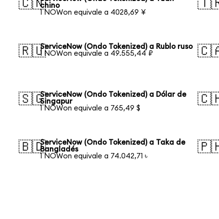
🇨🇳
🇹
chino
1 NOWon equivale a 4028,69 ¥
ServiceNow (Ondo Tokenized) a Rublo ruso
🇷🇺
🇨
1 NOWon equivale a 49.555,44 ₽
ServiceNow (Ondo Tokenized) a Dólar de
🇸🇬
🇨
Singapur
1 NOWon equivale a 765,49 $
ServiceNow (Ondo Tokenized) a Taka de
🇧🇩
🇵
Bangladés
1 NOWon equivale a 74.042,71 ৳