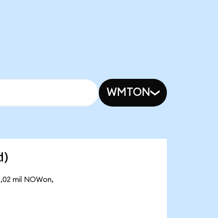
WMTON
d)
3,02 mil NOWon,