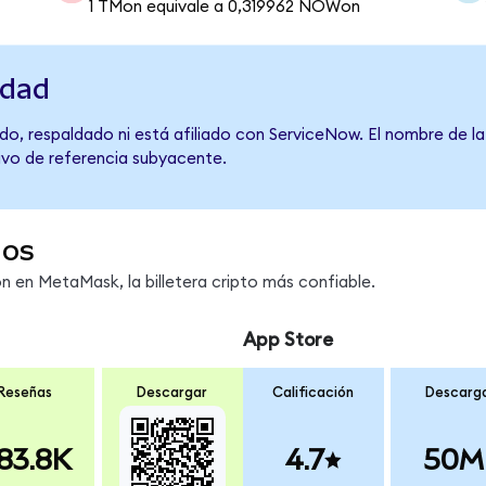
1 TMon equivale a 0,319962 NOWon
idad
do, respaldado ni está afiliado con ServiceNow. El nombre de l
tivo de referencia subyacente.
dos
en MetaMask, la billetera cripto más confiable.
App Store
Reseñas
Descargar
Calificación
Descarg
83.8K
4.7
50M