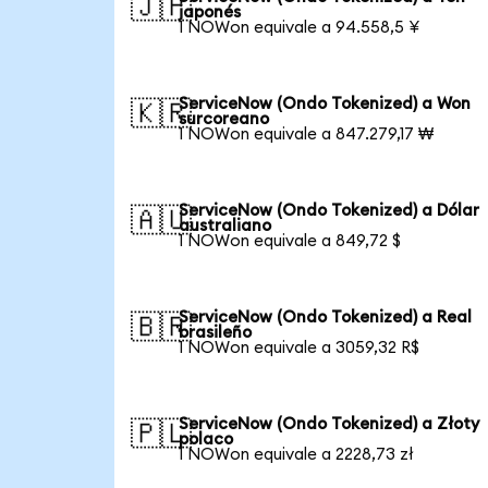
🇯🇵
japonés
1 NOWon equivale a 94.558,5 ¥
ServiceNow (Ondo Tokenized) a Won
🇰🇷
surcoreano
1 NOWon equivale a 847.279,17 ₩
ServiceNow (Ondo Tokenized) a Dólar
🇦🇺
australiano
1 NOWon equivale a 849,72 $
ServiceNow (Ondo Tokenized) a Real
🇧🇷
brasileño
1 NOWon equivale a 3059,32 R$
ServiceNow (Ondo Tokenized) a Złoty
🇵🇱
polaco
1 NOWon equivale a 2228,73 zł