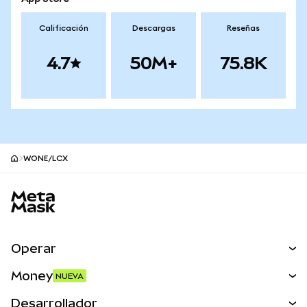
Calificación
Descargas
Reseñas
4.7
50M+
75.8K
WONE/LCX
Pie de página del sitio MetaMask
Operar
Canjear
Money
NUEVA
Predecir
NUEVA
Comprar
Desarrollador