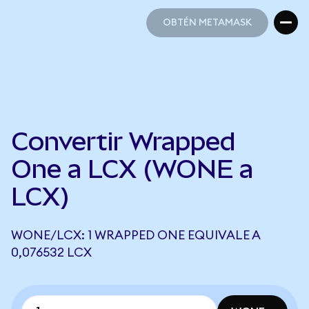
OBTÉN METAMASK
OBTÉN METAMASK
Convertir Wrapped
One a LCX (WONE a
LCX)
WONE/LCX: 1 WRAPPED ONE EQUIVALE A
0,076532 LCX