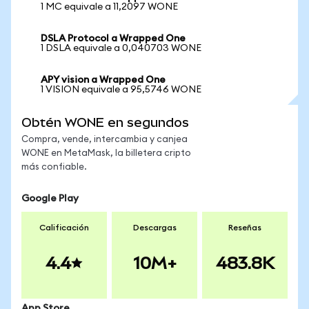
1 MC equivale a 11,2097 WONE
DSLA Protocol a Wrapped One
1 DSLA equivale a 0,040703 WONE
APY vision a Wrapped One
1 VISION equivale a 95,5746 WONE
Obtén WONE en segundos
Compra, vende, intercambia y canjea
WONE en MetaMask, la billetera cripto
más confiable.
Google Play
Calificación
Descargas
Reseñas
4.4
10M+
483.8K
App Store