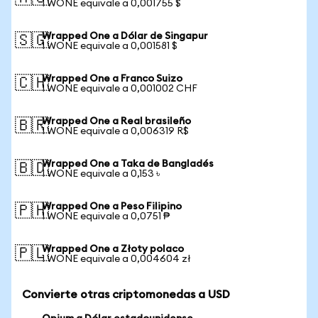
1 WONE equivale a 0,001755 $
Wrapped One a Dólar de Singapur
🇸🇬
1 WONE equivale a 0,001581 $
Wrapped One a Franco Suizo
🇨🇭
1 WONE equivale a 0,001002 CHF
Wrapped One a Real brasileño
🇧🇷
1 WONE equivale a 0,006319 R$
Wrapped One a Taka de Bangladés
🇧🇩
1 WONE equivale a 0,153 ৳
Wrapped One a Peso Filipino
🇵🇭
1 WONE equivale a 0,0751 ₱
Wrapped One a Złoty polaco
🇵🇱
1 WONE equivale a 0,004604 zł
Convierte otras criptomonedas a USD