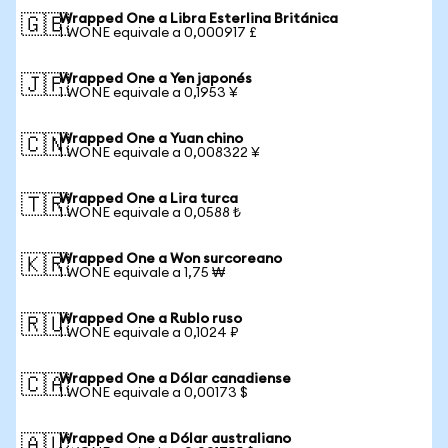
Wrapped One a Libra Esterlina Británica
🇬🇧
1 WONE equivale a 0,000917 £
Wrapped One a Yen japonés
🇯🇵
1 WONE equivale a 0,1953 ¥
Wrapped One a Yuan chino
🇨🇳
1 WONE equivale a 0,008322 ¥
Wrapped One a Lira turca
🇹🇷
1 WONE equivale a 0,0588 ₺
Wrapped One a Won surcoreano
🇰🇷
1 WONE equivale a 1,75 ₩
Wrapped One a Rublo ruso
🇷🇺
1 WONE equivale a 0,1024 ₽
Wrapped One a Dólar canadiense
🇨🇦
1 WONE equivale a 0,00173 $
Wrapped One a Dólar australiano
🇦🇺