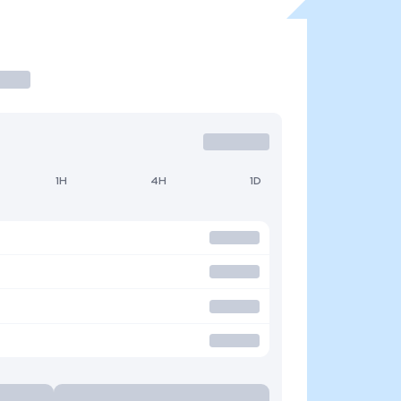
1H
4H
1D