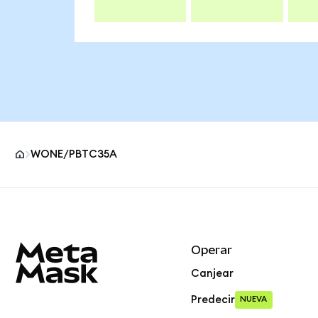
WONE/PBTC35A
Pie de página del sitio MetaMask
Operar
Canjear
Predecir
NUEVA