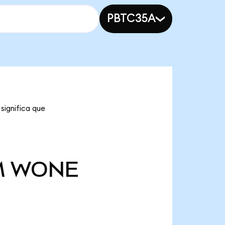
PBTC35A
significa que
M
WONE