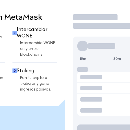
n MetaMask
Operar
Intercambiar
WONE
r
Intercambia WONE
en y entre
blockchains.
15m
30m
Staking
en
Pon tu cripto a
trabajar y gana
ingresos pasivos.