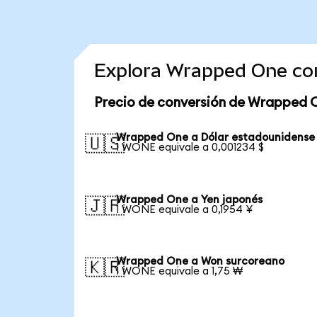
Explora Wrapped One co
Precio de conversión de Wrapped 
Wrapped One a Dólar estadounidense
🇺🇸
1 WONE equivale a 0,001234 $
Wrapped One a Yen japonés
🇯🇵
1 WONE equivale a 0,1954 ¥
Wrapped One a Won surcoreano
🇰🇷
1 WONE equivale a 1,75 ₩