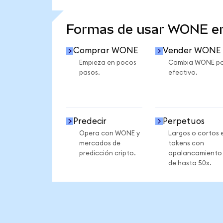
VER MÁS ESTADÍSTICAS
Formas de usar WONE e
Comprar WONE
Vender WONE
Empieza en pocos
Cambia WONE po
pasos.
efectivo.
Predecir
Perpetuos
Opera con WONE y
Largos o cortos 
mercados de
tokens con
predicción cripto.
apalancamiento
de hasta 50x.