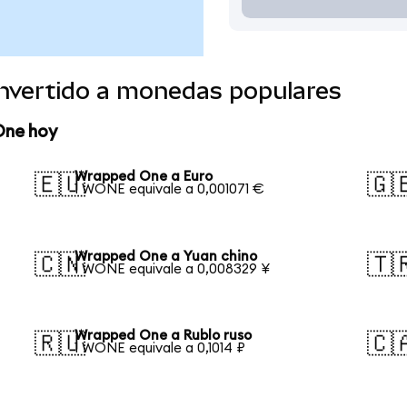
nvertido a monedas populares
One hoy
Wrapped One a Euro
🇪🇺
🇬
1 WONE equivale a 0,001071 €
Wrapped One a Yuan chino
🇨🇳
🇹
1 WONE equivale a 0,008329 ¥
Wrapped One a Rublo ruso
🇷🇺
🇨
1 WONE equivale a 0,1014 ₽