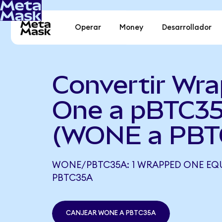
Operar
Money
Desarrollador
Convertir Wr
One a pBTC3
(WONE a PBT
WONE/PBTC35A: 1 WRAPPED ONE EQUI
PBTC35A
CANJEAR WONE A PBTC35A