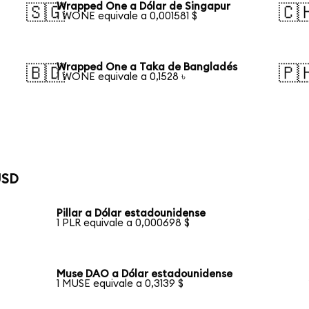
Wrapped One a Dólar de Singapur
🇸🇬
🇨
1 WONE equivale a 0,001581 $
Wrapped One a Taka de Bangladés
🇧🇩
🇵
1 WONE equivale a 0,1528 ৳
USD
Pillar a Dólar estadounidense
1 PLR equivale a 0,000698 $
Muse DAO a Dólar estadounidense
1 MUSE equivale a 0,3139 $