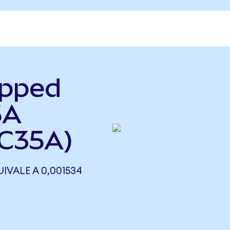
apped
5A
C35A)
VALE A 0,001534