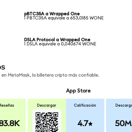
pBTC35A a Wrapped One
1 PBTC35A equivale a 653,0185 WONE
DSLA Protocol a Wrapped One
1 DSLA equivale a 0,040674 WONE
os
n MetaMask, la billetera cripto más confiable.
App Store
Reseñas
Descargar
Calificación
Descarg
83.8K
4.7
50M