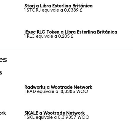
Storj a Libra Esterlina Británica
1 STORJ equivale a 0,0339 £
iExec RLC Token a Libra Esterlina Británica
1 RLC equivale a 0,205 £
es
s
Radworks a Wootrade Network
1 RAD equivale a 18,3385 WOO
ork
SKALE a Wootrade Network
1 SKL equivale a 0,319357 WOO