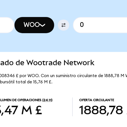
WOO
rcado de Wootrade Network
008346 £ por WOO. Con un suministro circulante de 1888,78 M 
rsátil total de 15,76 M £.
LUMEN DE OPERACIONES
(24 H)
OFERTA CIRCULANTE
3,47 M £
1888,78