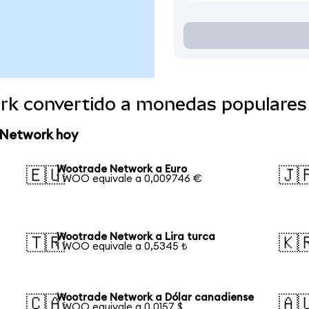
rk convertido a monedas populares
 Network hoy
Wootrade Network a Euro
🇪🇺
🇯
1 WOO equivale a 0,009746 €
Wootrade Network a Lira turca
🇹🇷
🇰
1 WOO equivale a 0,5345 ₺
Wootrade Network a Dólar canadiense
🇨🇦
🇦
1 WOO equivale a 0,0157 $