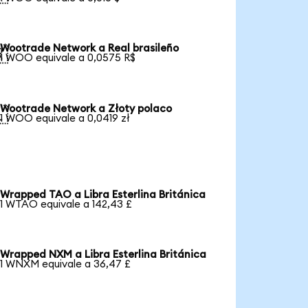
Wootrade Network a Real brasileño

1 WOO equivale a 0,0575 R$
Wootrade Network a Złoty polaco

1 WOO equivale a 0,0419 zł
Wrapped TAO a Libra Esterlina Británica
1 WTAO equivale a 142,43 £
Wrapped NXM a Libra Esterlina Británica
1 WNXM equivale a 36,47 £