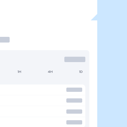
1H
4H
1D