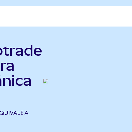
otrade
ra
ánica
QUIVALE A