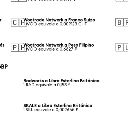
r
Wootrade Network a Franco Suizo
🇨🇭
🇧
1 WOO equivale a 0,009123 CHF
és
Wootrade Network a Peso Filipino
🇵🇭
🇵
1 WOO equivale a 0,6827 ₱
GBP
Radworks a Libra Esterlina Británica
1 RAD equivale a 0,153 £
SKALE a Libra Esterlina Británica
1 SKL equivale a 0,002665 £