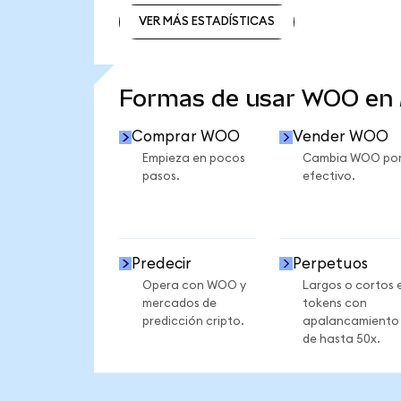
VER MÁS ESTADÍSTICAS
VER MÁS ESTADÍSTICAS
Formas de usar WOO en
Comprar WOO
Vender WOO
Empieza en pocos
Cambia WOO po
pasos.
efectivo.
Predecir
Perpetuos
Opera con WOO y
Largos o cortos 
mercados de
tokens con
predicción cripto.
apalancamiento
de hasta 50x.