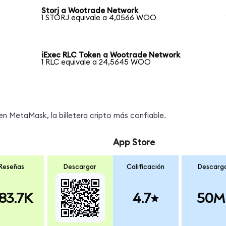
Storj a Wootrade Network
1 STORJ equivale a 4,0566 WOO
iExec RLC Token a Wootrade Network
1 RLC equivale a 24,5645 WOO
s
 MetaMask, la billetera cripto más confiable.
App Store
Reseñas
Descargar
Calificación
Descarg
83.7K
4.7
50M