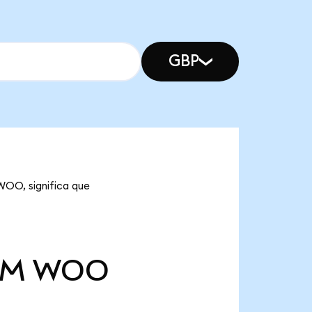
GBP
WOO, significa que
 M
WOO