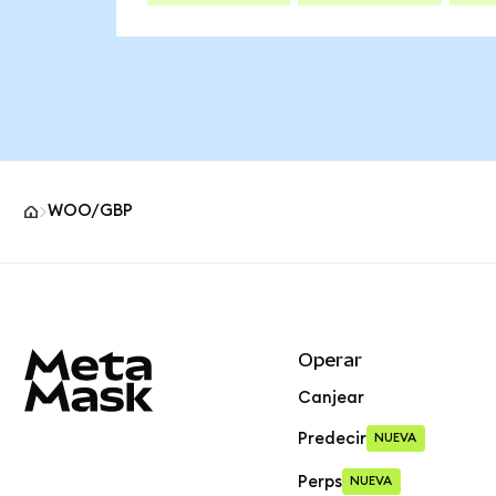
WOO/GBP
Pie de página del sitio MetaMask
Operar
Canjear
Predecir
NUEVA
Perps
NUEVA