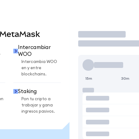
 MetaMask
Operar
Intercambiar
WOO
r
Intercambia WOO
en y entre
blockchains.
15m
30m
Staking
en
Pon tu cripto a
trabajar y gana
ingresos pasivos.