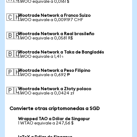
1 WOO equivale a 0,0161 $
Wootrade Network a Franco Suizo
🇨🇭
1 WOO equivale a 0,009197 CHF
Wootrade Network a Real brasileño
🇧🇷
1 WOO equivale a 0,0581 R$
Wootrade Network a Taka de Bangladés
🇧🇩
1 WOO equivale a 1,41 ৳
Wootrade Network a Peso Filipino
🇵🇭
1 WOO equivale a 0,692 ₱
Wootrade Network a Złoty polaco
🇵🇱
1 WOO equivale a 0,0424 zł
Convierte otras criptomonedas a SGD
Wrapped TAO a Dólar de Singapur
1 WTAO equivale a 247,56 $