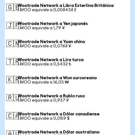
Wootrade Network a Libra Esterlina Británica
🇬🇧
1 WOO equivale a 0,008438 £
Wootrade Network a Yen japonés
🇯🇵
1 WOO equivale a 1,79 ¥
Wootrade Network a Yuan chino
🇨🇳
1 WOO equivale a 0,0768 ¥
Wootrade Network a Lira turca
🇹🇷
1 WOO equivale a 0,5432 ₺
Wootrade Network a Won surcoreano
🇰🇷
1 WOO equivale a 16,03 ₩
Wootrade Network a Rublo ruso
🇷🇺
1 WOO equivale a 0,937 ₽
Wootrade Network a Dólar canadiense
🇨🇦
1 WOO equivale a 0,0159 $
Wootrade Network a Dólar australiano
🇦🇺