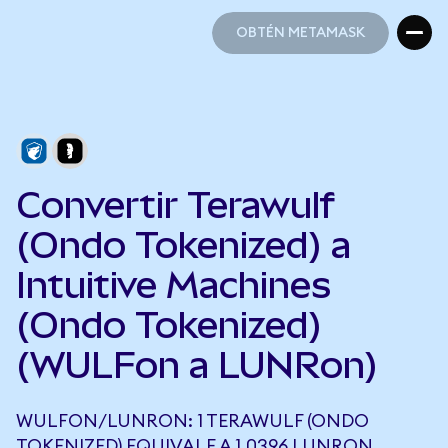
OBTÉN METAMASK
OBTÉN METAMASK
Convertir Terawulf
(Ondo Tokenized) a
Intuitive Machines
(Ondo Tokenized)
(WULFon a LUNRon)
WULFON/LUNRON: 1 TERAWULF (ONDO
TOKENIZED) EQUIVALE A 1,0396 LUNRON