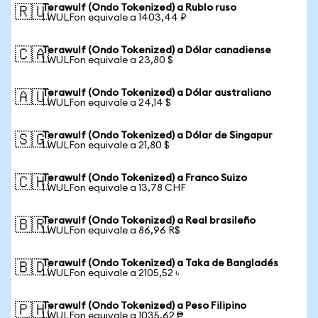
Terawulf (Ondo Tokenized) a Rublo ruso
🇷🇺
1 WULFon equivale a 1403,44 ₽
Terawulf (Ondo Tokenized) a Dólar canadiense
🇨🇦
1 WULFon equivale a 23,80 $
Terawulf (Ondo Tokenized) a Dólar australiano
🇦🇺
1 WULFon equivale a 24,14 $
Terawulf (Ondo Tokenized) a Dólar de Singapur
🇸🇬
1 WULFon equivale a 21,80 $
Terawulf (Ondo Tokenized) a Franco Suizo
🇨🇭
1 WULFon equivale a 13,78 CHF
Terawulf (Ondo Tokenized) a Real brasileño
🇧🇷
1 WULFon equivale a 86,96 R$
Terawulf (Ondo Tokenized) a Taka de Bangladés
🇧🇩
1 WULFon equivale a 2105,52 ৳
Terawulf (Ondo Tokenized) a Peso Filipino
🇵🇭
1 WULFon equivale a 1035,62 ₱