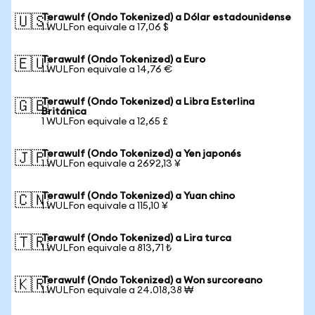
Terawulf (Ondo Tokenized) a Dólar estadounidense
🇺🇸
1 WULFon equivale a 17,06 $
Terawulf (Ondo Tokenized) a Euro
🇪🇺
1 WULFon equivale a 14,76 €
Terawulf (Ondo Tokenized) a Libra Esterlina
🇬🇧
Británica
1 WULFon equivale a 12,65 £
Terawulf (Ondo Tokenized) a Yen japonés
🇯🇵
1 WULFon equivale a 2692,13 ¥
Terawulf (Ondo Tokenized) a Yuan chino
🇨🇳
1 WULFon equivale a 115,10 ¥
Terawulf (Ondo Tokenized) a Lira turca
🇹🇷
1 WULFon equivale a 813,71 ₺
Terawulf (Ondo Tokenized) a Won surcoreano
🇰🇷
1 WULFon equivale a 24.018,38 ₩