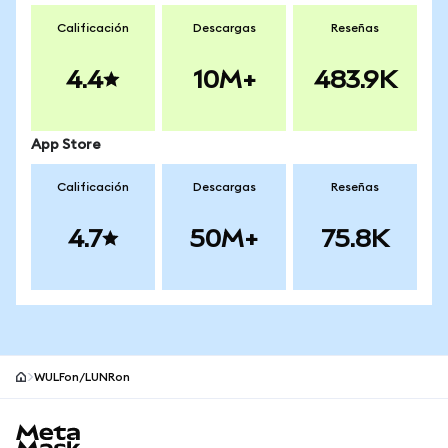
Calificación
Descargas
Reseñas
4.4
10M+
483.9K
App Store
Calificación
Descargas
Reseñas
4.7
50M+
75.8K
WULFon/LUNRon
Pie de página del sitio MetaMask