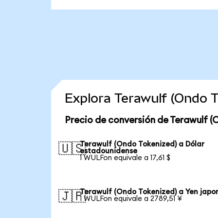
Explora Terawulf (Ondo 
Precio de conversión de Terawulf (
Terawulf (Ondo Tokenized) a Dólar
🇺🇸
estadounidense
1 WULFon equivale a 17,61 $
Terawulf (Ondo Tokenized) a Yen japo
🇯🇵
1 WULFon equivale a 2789,51 ¥