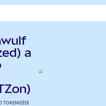
awulf
zed) a
o
TZon)
 TOKENIZED)