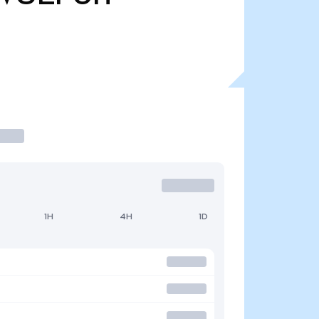
1H
4H
1D