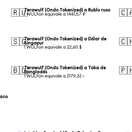
Terawulf (Ondo Tokenized) a Rublo ruso
🇷🇺
🇨
1 WULFon equivale a 1461,57 ₽
Terawulf (Ondo Tokenized) a Dólar de
🇸🇬
🇨
Singapur
1 WULFon equivale a 22,60 $
Terawulf (Ondo Tokenized) a Taka de
🇧🇩
🇵
Bangladés
1 WULFon equivale a 2179,32 ৳
laco