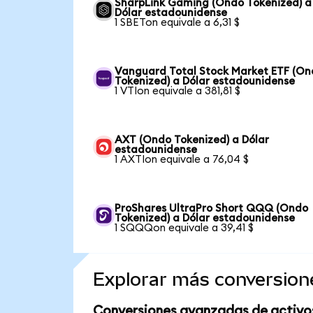
SharpLink Gaming (Ondo Tokenized) a
Dólar estadounidense
1 SBETon equivale a 6,31 $
Vanguard Total Stock Market ETF (O
Tokenized) a Dólar estadounidense
1 VTIon equivale a 381,81 $
AXT (Ondo Tokenized) a Dólar
estadounidense
1 AXTIon equivale a 76,04 $
ProShares UltraPro Short QQQ (Ondo
Tokenized) a Dólar estadounidense
1 SQQQon equivale a 39,41 $
Explorar más conversion
Conversiones avanzadas de activo