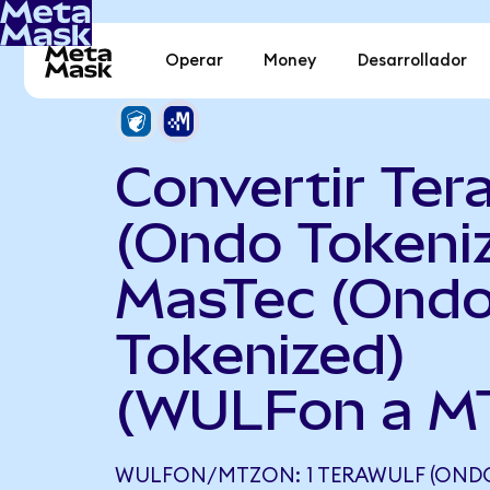
Operar
Money
Desarrollador
Convertir Ter
(Ondo Tokeni
MasTec (Ond
Tokenized)
(WULFon a M
WULFON/MTZON: 1 TERAWULF (ONDO