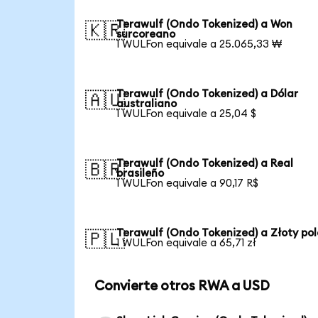
Terawulf (Ondo Tokenized) a Won
🇰🇷
surcoreano
1 WULFon equivale a 25.065,33 ₩
Terawulf (Ondo Tokenized) a Dólar
🇦🇺
australiano
1 WULFon equivale a 25,04 $
Terawulf (Ondo Tokenized) a Real
🇧🇷
brasileño
1 WULFon equivale a 90,17 R$
Terawulf (Ondo Tokenized) a Złoty po
🇵🇱
1 WULFon equivale a 65,71 zł
Convierte otros RWA a USD