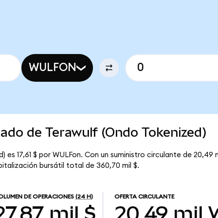
WULFON
cado de Terawulf (Ondo Tokenized)
) es 17,61 $ por WULFon. Con un suministro circulante de 20,49 m
alización bursátil total de 360,70 mil $.
OLUMEN DE OPERACIONES
(24 H)
OFERTA CIRCULANTE
27,87 mil $
20,49 mil