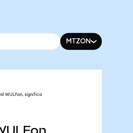
MTZON
il WULFon, significa
WULFon