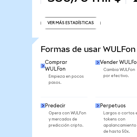
VER MÁS ESTADÍSTICAS
VER MÁS ESTADÍSTICAS
Formas de usar WULFon
Comprar
Vender WULFo
WULFon
Cambia WULFon
por efectivo.
Empieza en pocos
pasos.
Predecir
Perpetuos
Opera con WULFon
Largos o cortos 
y mercados de
tokens con
predicción cripto.
apalancamiento
de hasta 50x.