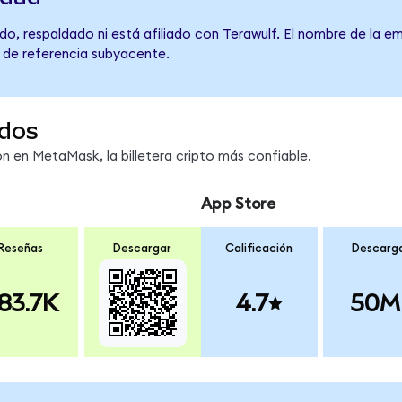
o, respaldado ni está afiliado con Terawulf. El nombre de la em
o de referencia subyacente.
dos
 en MetaMask, la billetera cripto más confiable.
App Store
Reseñas
Descargar
Calificación
Descarg
83.7K
4.7
50M