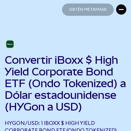
OBTÉN METAMASK
OBTÉN METAMASK
Convertir iBoxx $ High
Yield Corporate Bond
ETF (Ondo Tokenized) a
Dólar estadounidense
(HYGon a USD)
HYGON/USD: 1 IBOXX $ HIGH YIELD
CORPORATE BOND ETF (ONDO TOKENIZED)