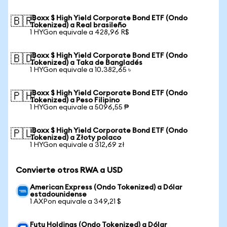
iBoxx $ High Yield Corporate Bond ETF (Ondo
🇧🇷
Tokenized) a Real brasileño
1 HYGon equivale a 428,96 R$
iBoxx $ High Yield Corporate Bond ETF (Ondo
🇧🇩
Tokenized) a Taka de Bangladés
1 HYGon equivale a 10.382,65 ৳
iBoxx $ High Yield Corporate Bond ETF (Ondo
🇵🇭
Tokenized) a Peso Filipino
1 HYGon equivale a 5096,55 ₱
iBoxx $ High Yield Corporate Bond ETF (Ondo
🇵🇱
Tokenized) a Złoty polaco
1 HYGon equivale a 312,69 zł
Convierte otros RWA a USD
American Express (Ondo Tokenized) a Dólar
estadounidense
1 AXPon equivale a 349,21 $
Futu Holdings (Ondo Tokenized) a Dólar