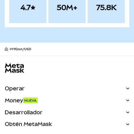
4.7
50M+
75.8K
HYGon/USD
Pie de página del sitio MetaMask
Operar
Canjear
Money
NUEVA
Predecir
NUEVA
Comprar
Desarrollador
Perps
NUEVA
Tarjeta
Ver los documentos
Obtén MetaMask
Activos del mundo real
mUSD
NUEVA
Panel
Obtén Metamask