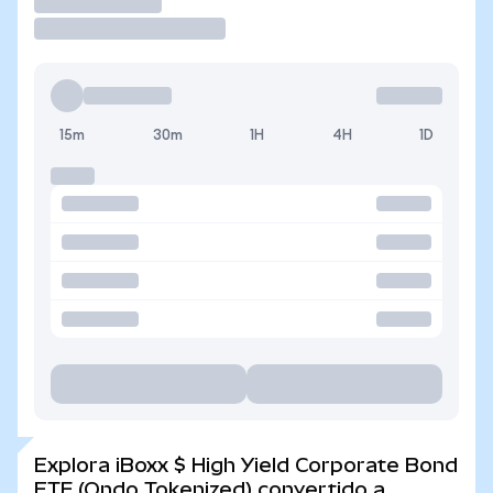
Operar
15m
30m
1H
4H
1D
Explora iBoxx $ High Yield Corporate Bond
ETF (Ondo Tokenized) convertido a