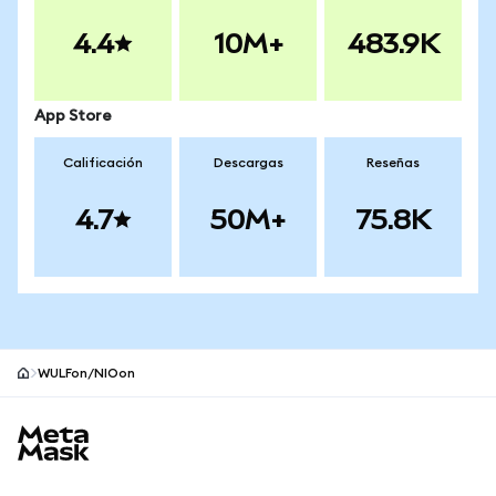
4.4
10M+
483.9K
App Store
Calificación
Descargas
Reseñas
4.7
50M+
75.8K
WULFon/NIOon
Pie de página del sitio MetaMask