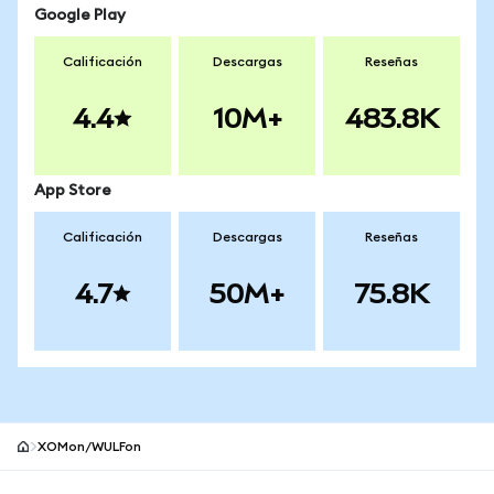
Google Play
Calificación
Descargas
Reseñas
4.4
10M+
483.8K
App Store
Calificación
Descargas
Reseñas
4.7
50M+
75.8K
XOMon/WULFon
Pie de página del sitio MetaMask