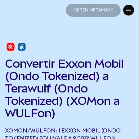
OBTÉN METAMASK
OBTÉN METAMASK
Convertir Exxon Mobil
(Ondo Tokenized) a
Terawulf (Ondo
Tokenized) (XOMon a
WULFon)
XOMON/WULFON: 1 EXXON MOBIL (ONDO
TOKENIZED) EQUIVALE A 9,0012 WULFON