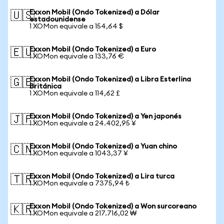
Exxon Mobil (Ondo Tokenized) a Dólar
🇺🇸
estadounidense
1 XOMon equivale a 154,64 $
Exxon Mobil (Ondo Tokenized) a Euro
🇪🇺
1 XOMon equivale a 133,76 €
Exxon Mobil (Ondo Tokenized) a Libra Esterlina
🇬🇧
Británica
1 XOMon equivale a 114,62 £
Exxon Mobil (Ondo Tokenized) a Yen japonés
🇯🇵
1 XOMon equivale a 24.402,95 ¥
Exxon Mobil (Ondo Tokenized) a Yuan chino
🇨🇳
1 XOMon equivale a 1043,37 ¥
Exxon Mobil (Ondo Tokenized) a Lira turca
🇹🇷
1 XOMon equivale a 7375,94 ₺
Exxon Mobil (Ondo Tokenized) a Won surcoreano
🇰🇷
1 XOMon equivale a 217.716,02 ₩