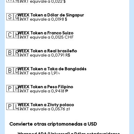
1 WXT equivale a 0,022 $
WEEX Token a Dólar de Singapur
🇸🇬
1 WXT equivale a 0,0198 $
WEEX Token a Franco Suizo
🇨🇭
1 WXT equivale a 0,0125 CHF
WEEX Token a Real brasileño
🇧🇷
1 WXT equivale a 0,0791 R$
WEEX Token a Taka de Bangladés
🇧🇩
1 WXT equivale a 1,91 ৳
WEEX Token a Peso Filipino
🇵🇭
1 WXT equivale a 0,9418 ₱
WEEX Token a Złoty polaco
🇵🇱
1 WXT equivale a 0,0576 zł
Convierte otras criptomonedas a USD