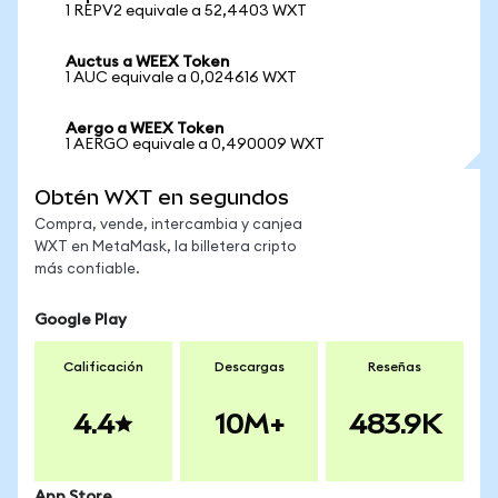
1 REPV2 equivale a 52,4403 WXT
Auctus a WEEX Token
1 AUC equivale a 0,024616 WXT
Aergo a WEEX Token
1 AERGO equivale a 0,490009 WXT
Obtén WXT en segundos
Compra, vende, intercambia y canjea
WXT en MetaMask, la billetera cripto
más confiable.
Google Play
Calificación
Descargas
Reseñas
4.4
10M+
483.9K
App Store