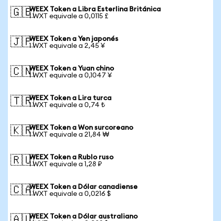
WEEX Token a Libra Esterlina Británica
🇬🇧
1 WXT equivale a 0,0115 £
WEEX Token a Yen japonés
🇯🇵
1 WXT equivale a 2,45 ¥
WEEX Token a Yuan chino
🇨🇳
1 WXT equivale a 0,1047 ¥
WEEX Token a Lira turca
🇹🇷
1 WXT equivale a 0,74 ₺
WEEX Token a Won surcoreano
🇰🇷
1 WXT equivale a 21,84 ₩
WEEX Token a Rublo ruso
🇷🇺
1 WXT equivale a 1,28 ₽
WEEX Token a Dólar canadiense
🇨🇦
1 WXT equivale a 0,0216 $
WEEX Token a Dólar australiano
🇦🇺