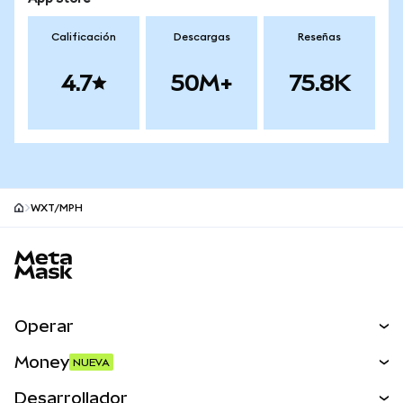
Calificación
Descargas
Reseñas
4.7
50M+
75.8K
WXT/MPH
Pie de página del sitio MetaMask
Operar
Canjear
Money
NUEVA
Predecir
NUEVA
Comprar
Desarrollador