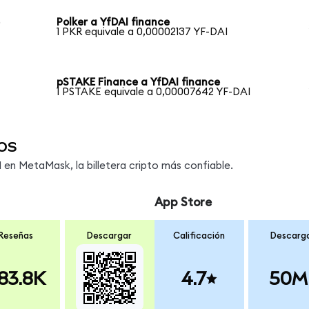
e
Polker a YfDAI finance
1 PKR equivale a 0,00002137 YF-DAI
pSTAKE Finance a YfDAI finance
1 PSTAKE equivale a 0,00007642 YF-DAI
os
en MetaMask, la billetera cripto más confiable.
App Store
Reseñas
Descargar
Calificación
Descarg
83.8K
4.7
50M