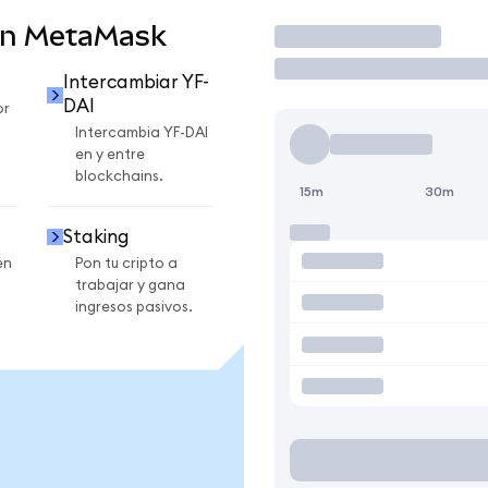
en MetaMask
Operar
Intercambiar YF-
DAI
or
Intercambia YF-DAI
en y entre
blockchains.
15m
30m
Staking
en
Pon tu cripto a
trabajar y gana
ingresos pasivos.