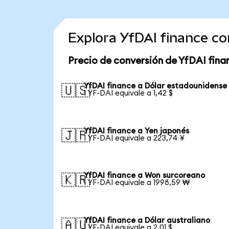
Explora YfDAI finance c
Precio de conversión de YfDAI fina
YfDAI finance a Dólar estadounidense
🇺🇸
1 YF-DAI equivale a 1,42 $
YfDAI finance a Yen japonés
🇯🇵
1 YF-DAI equivale a 223,74 ¥
YfDAI finance a Won surcoreano
🇰🇷
1 YF-DAI equivale a 1998,59 ₩
YfDAI finance a Dólar australiano
🇦🇺
1 YF-DAI equivale a 2,01 $