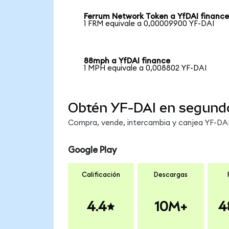
Ferrum Network Token a YfDAI financ
1 FRM equivale a 0,00009900 YF-DAI
88mph a YfDAI finance
1 MPH equivale a 0,008802 YF-DAI
Obtén YF-DAI en segund
Compra, vende, intercambia y canjea YF-DAI 
Google Play
Calificación
Descargas
4.4
10M+
4