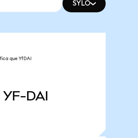
SYLO
ifica que YfDAI
l
YF-DAI