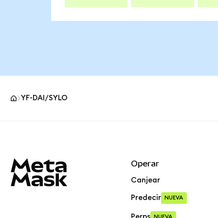
YF-DAI/SYLO
Pie de página del sitio MetaMask
Operar
Canjear
Predecir
NUEVA
Perps
NUEVA