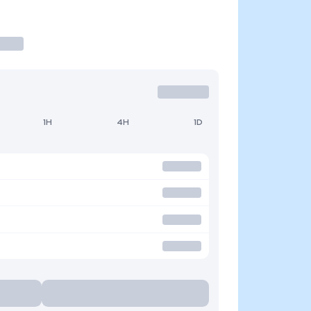
1H
4H
1D