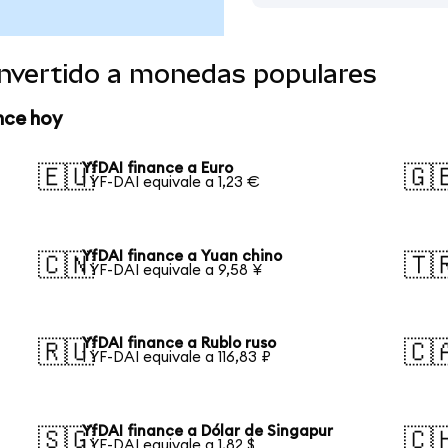
onvertido a monedas populares
nce hoy
YfDAI finance a Euro
🇪🇺
🇬
1 YF-DAI equivale a 1,23 €
YfDAI finance a Yuan chino
🇨🇳
🇹
1 YF-DAI equivale a 9,58 ¥
YfDAI finance a Rublo ruso
🇷🇺
🇨
1 YF-DAI equivale a 116,83 ₽
YfDAI finance a Dólar de Singapur
🇸🇬
🇨
1 YF-DAI equivale a 1,82 $