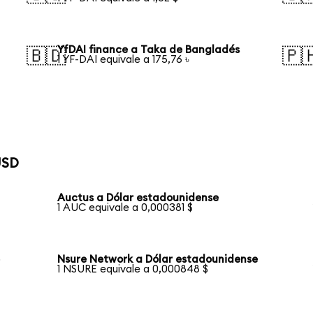
YfDAI finance a Taka de Bangladés
🇧🇩
🇵
1 YF-DAI equivale a 175,76 ৳
USD
Auctus a Dólar estadounidense
1 AUC equivale a 0,000381 $
e
Nsure Network a Dólar estadounidense
1 NSURE equivale a 0,000848 $