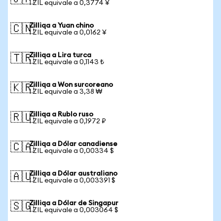
1 ZIL equivale a 0,3774 ¥
Zilliqa a Yuan chino
🇨🇳
1 ZIL equivale a 0,0162 ¥
Zilliqa a Lira turca
🇹🇷
1 ZIL equivale a 0,1143 ₺
Zilliqa a Won surcoreano
🇰🇷
1 ZIL equivale a 3,38 ₩
Zilliqa a Rublo ruso
🇷🇺
1 ZIL equivale a 0,1972 ₽
Zilliqa a Dólar canadiense
🇨🇦
1 ZIL equivale a 0,00334 $
Zilliqa a Dólar australiano
🇦🇺
1 ZIL equivale a 0,003391 $
Zilliqa a Dólar de Singapur
🇸🇬
1 ZIL equivale a 0,003064 $