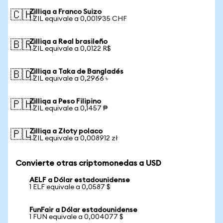
Zilliqa a Franco Suizo
🇨🇭
1 ZIL equivale a 0,001935 CHF
Zilliqa a Real brasileño
🇧🇷
1 ZIL equivale a 0,0122 R$
Zilliqa a Taka de Bangladés
🇧🇩
1 ZIL equivale a 0,2966 ৳
Zilliqa a Peso Filipino
🇵🇭
1 ZIL equivale a 0,1457 ₱
Zilliqa a Złoty polaco
🇵🇱
1 ZIL equivale a 0,008912 zł
Convierte otras criptomonedas a USD
AELF a Dólar estadounidense
1 ELF equivale a 0,0587 $
FunFair a Dólar estadounidense
1 FUN equivale a 0,004077 $