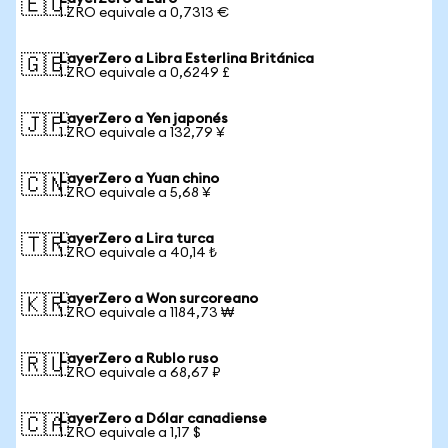
🇪🇺
1 ZRO equivale a 0,7313 €
LayerZero a Libra Esterlina Británica
🇬🇧
1 ZRO equivale a 0,6249 £
LayerZero a Yen japonés
🇯🇵
1 ZRO equivale a 132,79 ¥
LayerZero a Yuan chino
🇨🇳
1 ZRO equivale a 5,68 ¥
LayerZero a Lira turca
🇹🇷
1 ZRO equivale a 40,14 ₺
LayerZero a Won surcoreano
🇰🇷
1 ZRO equivale a 1184,73 ₩
LayerZero a Rublo ruso
🇷🇺
1 ZRO equivale a 68,67 ₽
LayerZero a Dólar canadiense
🇨🇦
1 ZRO equivale a 1,17 $