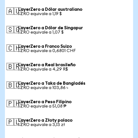
LayerZero a Dólar australiano
🇦🇺
1 ZRO equivale a 1,19 $
LayerZero a Dólar de Singapur
🇸🇬
1 ZRO equivale a 1,07 $
LayerZero a Franco Suizo
🇨🇭
1 ZRO equivale a 0,6801 CHF
LayerZero a Real brasileño
🇧🇷
1 ZRO equivale a 4,29 R$
LayerZero a Taka de Bangladés
🇧🇩
1 ZRO equivale a 103,86 ৳
LayerZero a Peso Filipino
🇵🇭
1 ZRO equivale a 51,08 ₱
LayerZero a Złoty polaco
🇵🇱
1 ZRO equivale a 3,13 zł