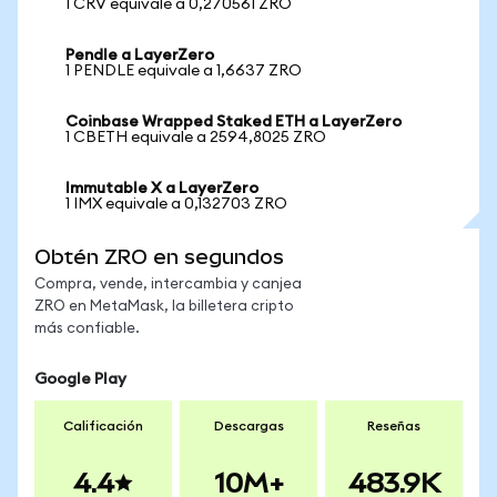
1 CRV equivale a 0,270561 ZRO
Pendle a LayerZero
1 PENDLE equivale a 1,6637 ZRO
Coinbase Wrapped Staked ETH a LayerZero
1 CBETH equivale a 2594,8025 ZRO
Immutable X a LayerZero
1 IMX equivale a 0,132703 ZRO
Obtén ZRO en segundos
Compra, vende, intercambia y canjea
ZRO en MetaMask, la billetera cripto
más confiable.
Google Play
Calificación
Descargas
Reseñas
4.4
10M+
483.9K