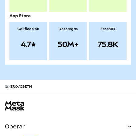
App Store
Calificación
Descargas
Reseñas
4.7
50M+
75.8K
ZRO/CBETH
Pie de página del sitio MetaMask
Operar
Canjear