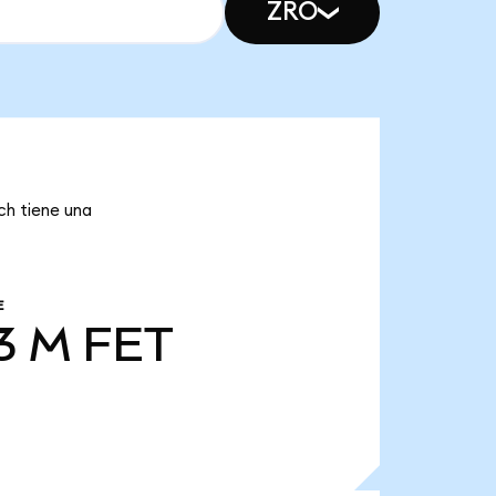
ZRO
ch tiene una
E
13 M
FET