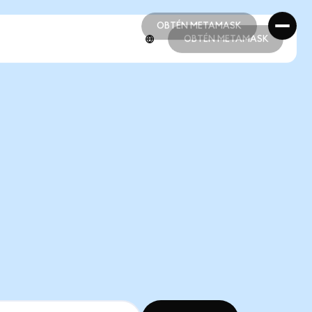
OBTÉN METAMASK
OBTÉN METAMASK
OBTÉN METAMASK
OBTÉN METAMASK