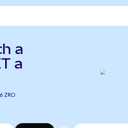
ch a
ET a
76 ZRO