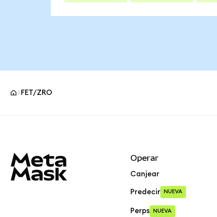
FET/ZRO
Pie de página del sitio MetaMask
Operar
Canjear
Predecir
NUEVA
Perps
NUEVA