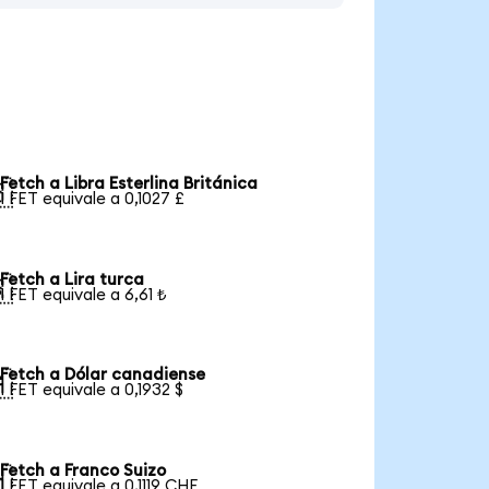
Fetch a Libra Esterlina Británica

1 FET equivale a 0,1027 £
Fetch a Lira turca

1 FET equivale a 6,61 ₺
Fetch a Dólar canadiense

1 FET equivale a 0,1932 $
Fetch a Franco Suizo

1 FET equivale a 0,1119 CHF