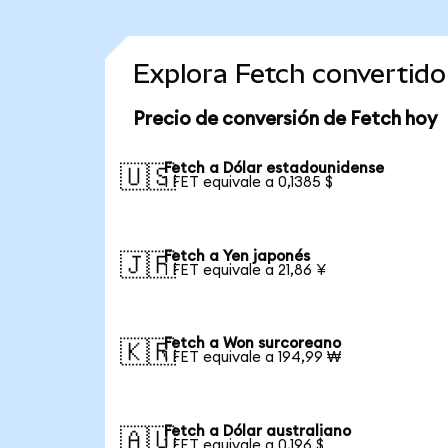
Explora Fetch convertid
Precio de conversión de Fetch hoy
Fetch a Dólar estadounidense
🇺🇸
1 FET equivale a 0,1385 $
Fetch a Yen japonés
🇯🇵
1 FET equivale a 21,86 ¥
Fetch a Won surcoreano
🇰🇷
1 FET equivale a 194,99 ₩
Fetch a Dólar australiano
🇦🇺
1 FET equivale a 0,196 $