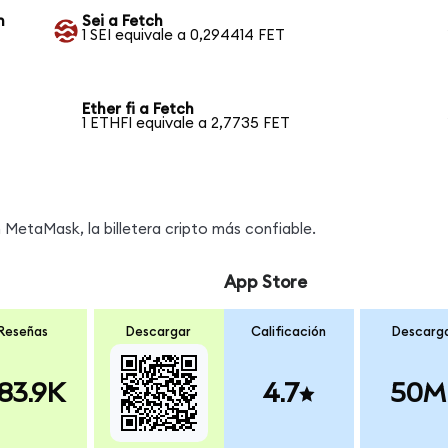
h
Sei a Fetch
1 SEI equivale a 0,294414 FET
Ether fi a Fetch
1 ETHFI equivale a 2,7735 FET
MetaMask, la billetera cripto más confiable.
App Store
Reseñas
Descargar
Calificación
Descarg
83.9K
4.7
50M