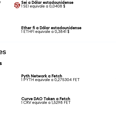
r
Sei a Dólar estadounidense
1 SEI equivale a 0,0408 $
Ether fi a Dólar estadounidense
1 ETHFI equivale a 0,3841 $
es
s
Pyth Network a Fetch
1 PYTH equivale a 0,275304 FET
Curve DAO Token a Fetch
1 CRV equivale a 1,5298 FET