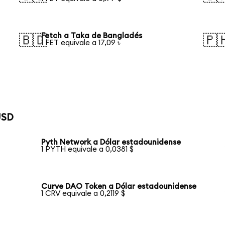
Fetch a Taka de Bangladés
🇧🇩
🇵
1 FET equivale a 17,09 ৳
USD
Pyth Network a Dólar estadounidense
1 PYTH equivale a 0,0381 $
Curve DAO Token a Dólar estadounidense
1 CRV equivale a 0,2119 $