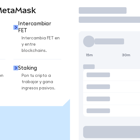
MetaMask
Operar
Intercambiar
FET
Intercambia FET en
y entre
blockchains.
15m
30m
Staking
en
Pon tu cripto a
trabajar y gana
ingresos pasivos.