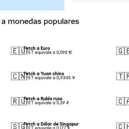
o a monedas populares
Fetch a Euro
🇪🇺
🇬
1 FET equivale a 0,1198 €
Fetch a Yuan chino
🇨🇳
🇹
1 FET equivale a 0,9345 ¥
Fetch a Rublo ruso
🇷🇺
🇨
1 FET equivale a 11,39 ₽
Fetch a Dólar de Singapur
🇸🇬
🇨
1 FET equivale a 0,177 $