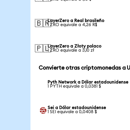
LayerZero a Real brasileño
🇧🇷
1 ZRO equivale a 4,26 R$
LayerZero a Złoty polaco
🇵🇱
1 ZRO equivale a 3,10 zł
Convierte otras criptomonedas a 
Pyth Network a Dólar estadounidense
1 PYTH equivale a 0,0381 $
Sei a Dólar estadounidense
1 SEI equivale a 0,0408 $