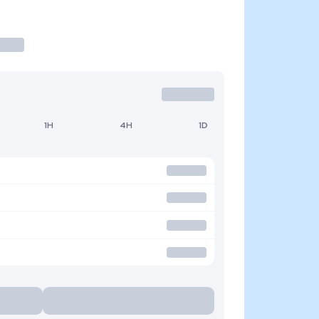
1H
4H
1D