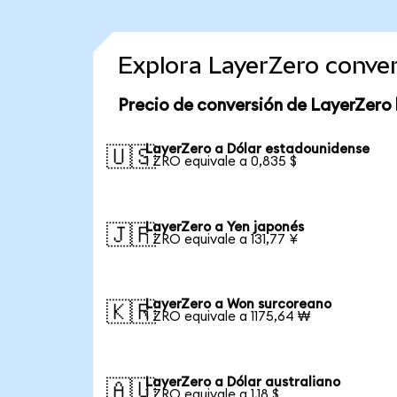
Explora LayerZero conve
Precio de conversión de LayerZero
LayerZero a Dólar estadounidense
🇺🇸
1 ZRO equivale a 0,835 $
LayerZero a Yen japonés
🇯🇵
1 ZRO equivale a 131,77 ¥
LayerZero a Won surcoreano
🇰🇷
1 ZRO equivale a 1175,64 ₩
LayerZero a Dólar australiano
🇦🇺
1 ZRO equivale a 1,18 $