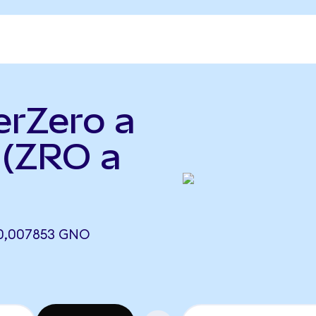
erZero a
 (ZRO a
0,007853 GNO