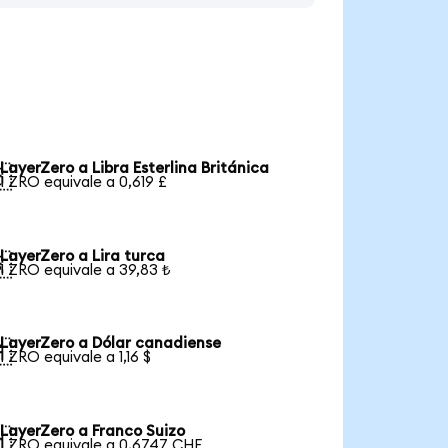
LayerZero a Libra Esterlina Británica

1 ZRO equivale a 0,619 £
LayerZero a Lira turca

1 ZRO equivale a 39,83 ₺
LayerZero a Dólar canadiense

1 ZRO equivale a 1,16 $
LayerZero a Franco Suizo

1 ZRO equivale a 0,6747 CHF