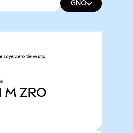
GNO
ue LayerZero tiene una
TE
1 M
ZRO