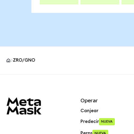
ZRO/GNO
Pie de página del sitio MetaMask
Operar
Canjear
Predecir
NUEVA
Perps
NUEVA