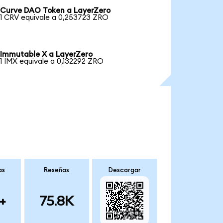
Curve DAO Token a LayerZero
1 CRV equivale a 0,253723 ZRO
Immutable X a LayerZero
1 IMX equivale a 0,132292 ZRO
as
Reseñas
Descargar
+
75.8K