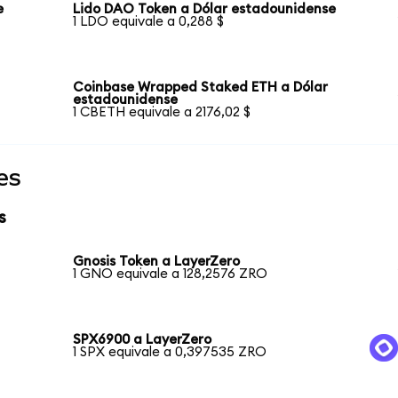
e
Lido DAO Token a Dólar estadounidense
1 LDO equivale a 0,288 $
Coinbase Wrapped Staked ETH a Dólar
estadounidense
1 CBETH equivale a 2176,02 $
es
s
Gnosis Token a LayerZero
1 GNO equivale a 128,2576 ZRO
SPX6900 a LayerZero
1 SPX equivale a 0,397535 ZRO