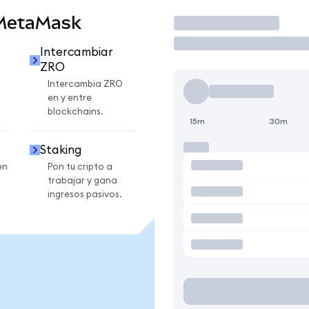
 MetaMask
Operar
Intercambiar
ZRO
Intercambia ZRO
en y entre
blockchains.
15m
30m
Staking
en
Pon tu cripto a
trabajar y gana
ingresos pasivos.