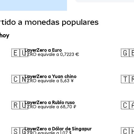
rtido a monedas populares
 hoy
LayerZero a Euro
🇪🇺
🇬
1 ZRO equivale a 0,7223 €
LayerZero a Yuan chino
🇨🇳
🇹
1 ZRO equivale a 5,63 ¥
LayerZero a Rublo ruso
🇷🇺
🇨
1 ZRO equivale a 68,70 ₽
LayerZero a Dólar de Singapur
🇸🇬
🇨
1 ZRO equivale a 1,07 $