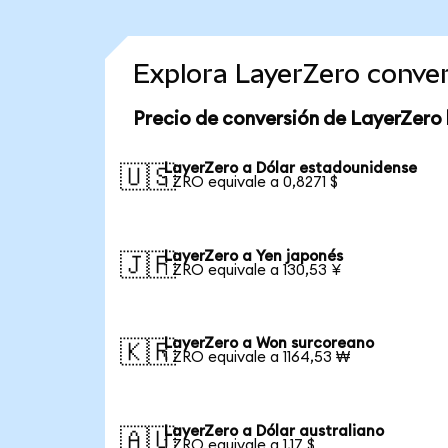
Explora LayerZero conve
Precio de conversión de LayerZero
LayerZero a Dólar estadounidense
🇺🇸
1 ZRO equivale a 0,8271 $
LayerZero a Yen japonés
🇯🇵
1 ZRO equivale a 130,53 ¥
LayerZero a Won surcoreano
🇰🇷
1 ZRO equivale a 1164,53 ₩
LayerZero a Dólar australiano
🇦🇺
1 ZRO equivale a 1,17 $