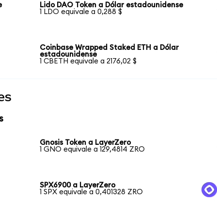
e
Lido DAO Token a Dólar estadounidense
1 LDO equivale a 0,288 $
Coinbase Wrapped Staked ETH a Dólar
estadounidense
1 CBETH equivale a 2176,02 $
es
s
Gnosis Token a LayerZero
1 GNO equivale a 129,4814 ZRO
SPX6900 a LayerZero
1 SPX equivale a 0,401328 ZRO