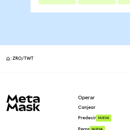
ZRO/TWT
Pie de página del sitio MetaMask
Operar
Canjear
Predecir
NUEVA
Perps
NUEVA