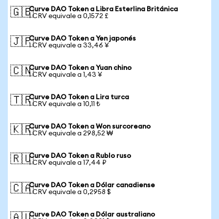
Curve DAO Token a Libra Esterlina Británica
🇬🇧
1 CRV equivale a 0,1572 £
Curve DAO Token a Yen japonés
🇯🇵
1 CRV equivale a 33,46 ¥
Curve DAO Token a Yuan chino
🇨🇳
1 CRV equivale a 1,43 ¥
Curve DAO Token a Lira turca
🇹🇷
1 CRV equivale a 10,11 ₺
Curve DAO Token a Won surcoreano
🇰🇷
1 CRV equivale a 298,52 ₩
Curve DAO Token a Rublo ruso
🇷🇺
1 CRV equivale a 17,44 ₽
Curve DAO Token a Dólar canadiense
🇨🇦
1 CRV equivale a 0,2958 $
Curve DAO Token a Dólar australiano
🇦🇺