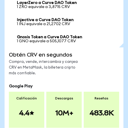
LayerZero a Curve DAO Token
1 ZRO equivale a 3,8715 CRV
Injective a Curve DAO Token
1 INJ equivale a 21,2702 CRV
Gnosis Token a Curve DAO Token
1 GNO equivale a 505,1077 CRV
Obtén CRV en segundos
Compra, vende, intercambia y canjea
CRV en MetaMask, la billetera cripto
más confiable.
Google Play
Calificación
Descargas
Reseñas
4.4
10M+
483.8K