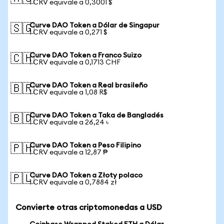
1 CRV equivale a 0,3001 $
Curve DAO Token a Dólar de Singapur
🇸🇬
1 CRV equivale a 0,271 $
Curve DAO Token a Franco Suizo
🇨🇭
1 CRV equivale a 0,1713 CHF
Curve DAO Token a Real brasileño
🇧🇷
1 CRV equivale a 1,08 R$
Curve DAO Token a Taka de Bangladés
🇧🇩
1 CRV equivale a 26,24 ৳
Curve DAO Token a Peso Filipino
🇵🇭
1 CRV equivale a 12,87 ₱
Curve DAO Token a Złoty polaco
🇵🇱
1 CRV equivale a 0,7884 zł
Convierte otras criptomonedas a USD