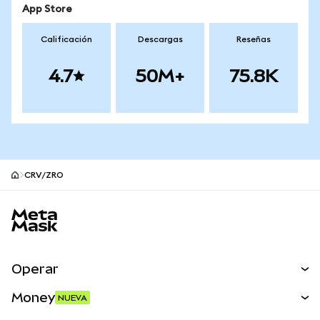
App Store
Calificación
Descargas
Reseñas
4.7
50M+
75.8K
CRV/ZRO
Pie de página del sitio MetaMask
Operar
Canjear
Money
NUEVA
Predecir
NUEVA
Comprar