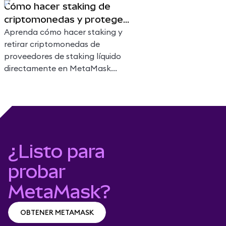
Cómo hacer staking de
criptomonedas y proteger
la red
Aprenda cómo hacer staking y
retirar criptomonedas de
proveedores de staking líquido
directamente en MetaMask
Portfolio.
¿Listo para
probar
MetaMask?
OBTENER METAMASK