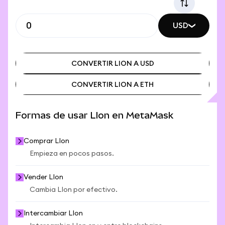
USD
CONVERTIR LION A USD
CONVERTIR LION A ETH
CONVERTIR LION A USD
CONVERTIR LION A ETH
Formas de usar LIon en MetaMask
Comprar LIon
Empieza en pocos pasos.
Vender LIon
Cambia LIon por efectivo.
Intercambiar LIon