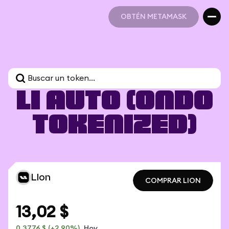
OBTÉN METAMASK
OBTÉN METAMASK
Li Auto (Ondo
Tokenized)
LIon
COMPRAR LION
COMPRAR LION
13,02 $
0,3776 $
(+2,90%)
Hoy