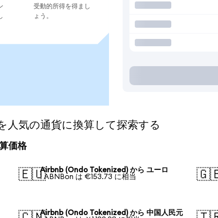
ン
受動的所得を得まし
し
ょう。
ized)を人気の通貨に換算して探索する
の換算価格
Airbnb (Ondo Tokenized) から ユーロ
🇪🇺
🇬
1 ABNBon は €153.73 に相当
Airbnb (Ondo Tokenized) から 中国人民元
🇨🇳
🇹