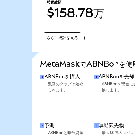
時価総額
$158.78万
さらに統計を見る
さらに統計を見る
MetaMaskでABNBonを
ABNBonを購入
ABNBonを売却
数回のタップで始め
ABNBonを現金に
られます。
換します。
予測
無期限先物
ABNBonと暗号資産
最大50倍のレバレ