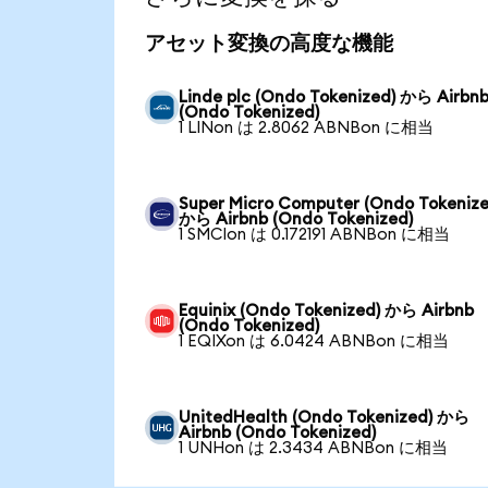
アセット変換の高度な機能
Linde plc (Ondo Tokenized) から Airbn
(Ondo Tokenized)
1 LINon は 2.8062 ABNBon に相当
Super Micro Computer (Ondo Tokenize
から Airbnb (Ondo Tokenized)
1 SMCIon は 0.172191 ABNBon に相当
Equinix (Ondo Tokenized) から Airbnb
(Ondo Tokenized)
1 EQIXon は 6.0424 ABNBon に相当
UnitedHealth (Ondo Tokenized) から
Airbnb (Ondo Tokenized)
1 UNHon は 2.3434 ABNBon に相当