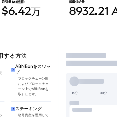
取引量
(24時間)
循環供給量
$6.42万
8932.21
使用する方法
取引
ABNBonをスワッ
プ
交
ブロックチェーン間
およびブロックチェ
ーン上でABNBonを
15分
30分
取引します。
ステーキング
ッ
暗号資産を運用して