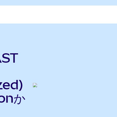
AST
zed)
onか