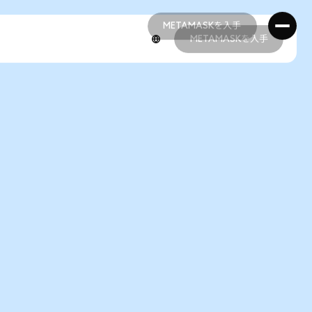
METAMASKを入手
METAMASKを入手
METAMASKを入手
METAMASKを入手