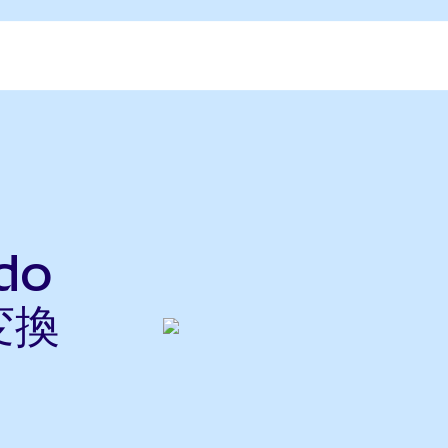
do
変換
ら