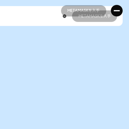
METAMASKを入手
METAMASKを入手
METAMASKを入手
METAMASKを入手