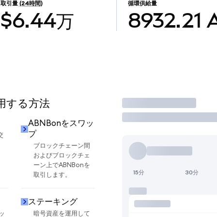
取引量
(24時間)
循環供給量
$6.44万
8932.21
使用する方法
取引
ABNBonをスワッ
プ
交
ブロックチェーン間
およびブロックチェ
ーン上でABNBonを
15分
30分
取引します。
ステーキング
ッ
暗号資産を運用して