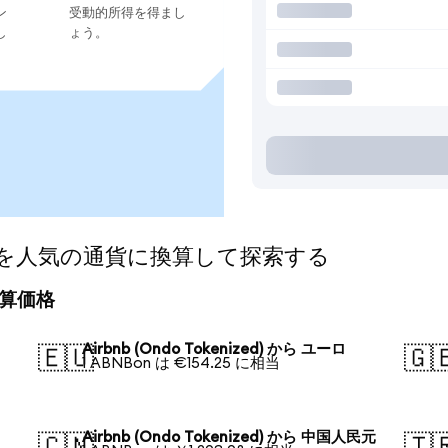
ン
受動的所得を得まし
し
ょう。
ized)を人気の通貨に換算して探索する
の換算価格
Airbnb (Ondo Tokenized) から ユーロ
🇪🇺
🇬
1 ABNBon は €154.25 に相当
Airbnb (Ondo Tokenized) から 中国人民元
🇨🇳
🇹