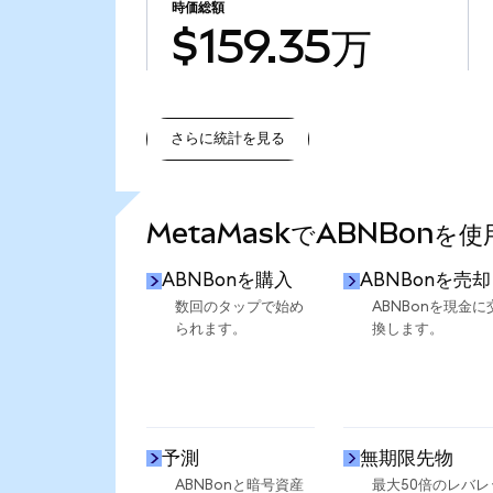
時価総額
$159.35万
さらに統計を見る
さらに統計を見る
MetaMaskでABNBonを
ABNBonを購入
ABNBonを売却
数回のタップで始め
ABNBonを現金に
られます。
換します。
予測
無期限先物
ABNBonと暗号資産
最大50倍のレバレ