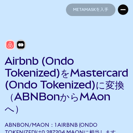
METAMASKを入手
METAMASKを入手
Airbnb (Ondo
Tokenized)をMastercard
(Ondo Tokenized)に変換
（ABNBonからMAon
へ）
ABNBON/MAON：1 AIRBNB (ONDO
TOKENIZED)は0.287204 MAONに相当します