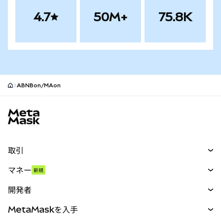
4.7
50M+
75.8K
ABNBon/MAon
MetaMaskサイトフッター
取引
スワップ
マネー
新規
予測
新規
購入
開発者
パーペチュアル
新規
カード
ドキュメントを表示
MetaMaskを入手
RWA
mUSD
新規
ダッシュボード
トランザクションシールド