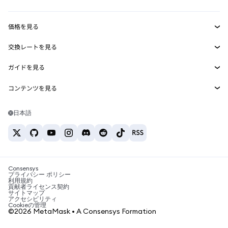
収益化
Smart Accounts Kit
Agent Wallet
新規
価格を見る
埋め込みウォレット
Snaps
ビットコインの価格
交換レートを見る
MetaMask Connect
イーサリアムの価格
報酬
新規
BTC→USD
Solanaの価格
ガイドを見る
Snaps
セキュリティ
ETH→USD
BTCの購入
Shiba Inuの価格
USDT→INR
コンテンツを見る
Web3サービス
サポート
ETHの購入
Pepeの価格
ビットコインウォレット
BTC→USDT
SOLの購入
キャリア
Tetherの価格
Solanaウォレット
日本語
BTC→INR
PEPEの購入
お問い合わせ
USDCの価格
おすすめの暗号資産カード
ETH→USDT
USDTの購入
Chanlinkの価格
おすすめのモバイル暗号資産ウォレット
USDT→PHP
USDCの購入
Polymarketとは？
BTC→EUR
SHIBの購入
Consensys
税制関連ニュース
プライバシー ポリシー
利用規約
BNBの購入
貢献者ライセンス契約
暗号資産の購入方法は？
サイトマップ
アクセシビリティ
ビットコインを売るには？
Cookieの管理
©2026 MetaMask • A Consensys Formation