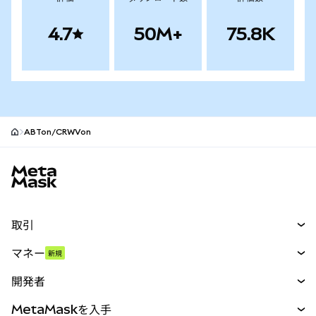
4.7
50M+
75.8K
ABTon/CRWVon
MetaMaskサイトフッター
取引
スワップ
マネー
新規
予測
新規
購入
開発者
パーペチュアル
新規
カード
ドキュメントを表示
MetaMaskを入手
RWA