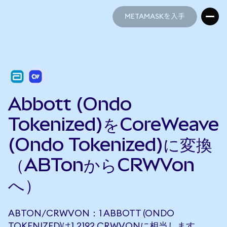
METAMASKを入手
METAMASKを入手
Abbott (Ondo
Tokenized)をCoreWeave
(Ondo Tokenized)に変換
（ABTonからCRWVon
へ）
ABTON/CRWVON：1 ABBOTT (ONDO
TOKENIZED)は1.2192 CRWVONに相当します