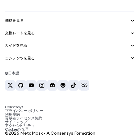
mUSD
新規
ダッシュボード
トランザクションシールド
収益化
Smart Accounts Kit
Agent Wallet
新規
価格を見る
埋め込みウォレット
Snaps
ビットコインの価格
交換レートを見る
MetaMask Connect
イーサリアムの価格
報酬
新規
BTC→USD
Solanaの価格
ガイドを見る
Snaps
セキュリティ
ETH→USD
BTCの購入
Shiba Inuの価格
USDT→INR
コンテンツを見る
Web3サービス
サポート
ETHの購入
Pepeの価格
ビットコインウォレット
BTC→USDT
SOLの購入
キャリア
Tetherの価格
Solanaウォレット
日本語
BTC→INR
PEPEの購入
お問い合わせ
USDCの価格
おすすめの暗号資産カード
ETH→USDT
USDTの購入
Chanlinkの価格
おすすめのモバイル暗号資産ウォレット
USDT→PHP
USDCの購入
Polymarketとは？
BTC→EUR
SHIBの購入
Consensys
税制関連ニュース
プライバシー ポリシー
利用規約
BNBの購入
貢献者ライセンス契約
暗号資産の購入方法は？
サイトマップ
アクセシビリティ
ビットコインを売るには？
Cookieの管理
©2026 MetaMask • A Consensys Formation