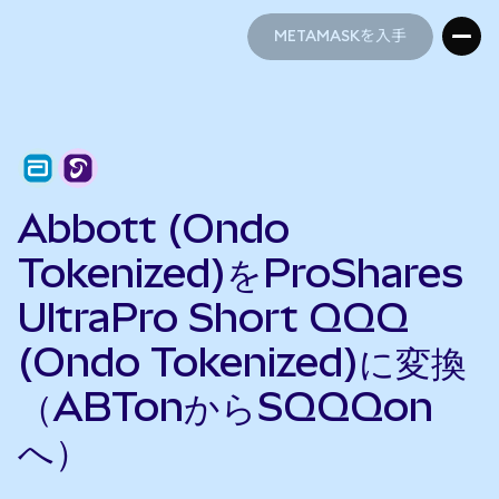
METAMASKを入手
METAMASKを入手
Abbott (Ondo
Tokenized)をProShares
UltraPro Short QQQ
(Ondo Tokenized)に変換
（ABTonからSQQQon
へ）