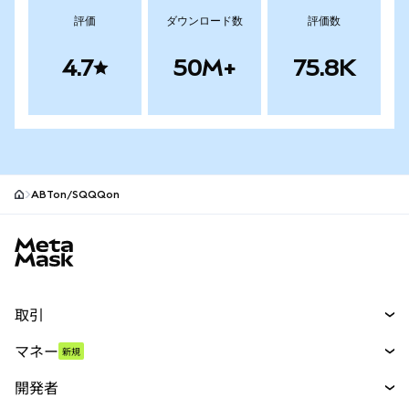
評価
ダウンロード数
評価数
4.7
50M+
75.8K
ABTon/SQQQon
MetaMaskサイトフッター
取引
スワップ
マネー
新規
予測
新規
購入
開発者
パーペチュアル
新規
カード
ドキュメントを表示