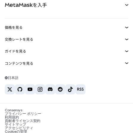
MetaMaskを入手
RWA
mUSD
新規
ダッシュボード
トランザクションシールド
収益化
Smart Accounts Kit
Agent Wallet
新規
価格を見る
埋め込みウォレット
Snaps
ビットコインの価格
交換レートを見る
MetaMask Connect
イーサリアムの価格
報酬
新規
BTC→USD
Solanaの価格
ガイドを見る
Snaps
セキュリティ
ETH→USD
BTCの購入
Shiba Inuの価格
USDT→INR
コンテンツを見る
Web3サービス
サポート
ETHの購入
Pepeの価格
ビットコインウォレット
BTC→USDT
SOLの購入
キャリア
Tetherの価格
Solanaウォレット
日本語
BTC→INR
PEPEの購入
お問い合わせ
USDCの価格
おすすめの暗号資産カード
ETH→USDT
USDTの購入
Chanlinkの価格
おすすめのモバイル暗号資産ウォレット
USDT→PHP
USDCの購入
Polymarketとは？
BTC→EUR
SHIBの購入
Consensys
税制関連ニュース
プライバシー ポリシー
利用規約
BNBの購入
貢献者ライセンス契約
暗号資産の購入方法は？
サイトマップ
アクセシビリティ
ビットコインを売るには？
Cookieの管理