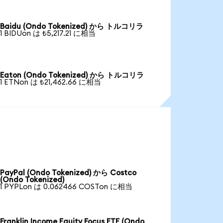
Baidu (Ondo Tokenized) から トルコリラ
1 BIDUon は ₺5,217.21 に相当
Eaton (Ondo Tokenized) から トルコリラ
1 ETNon は ₺21,462.66 に相当
PayPal (Ondo Tokenized) から Costco
(Ondo Tokenized)
1 PYPLon は 0.062466 COSTon に相当
Franklin Income Equity Focus ETF (Ondo