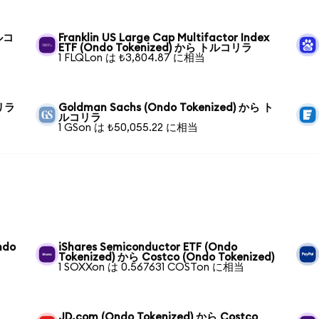
トルコ
Franklin US Large Cap Multifactor Index
ETF (Ondo Tokenized) から トルコリラ
1 FLQLon は ₺3,804.87 に相当
コリラ
Goldman Sachs (Ondo Tokenized) から ト
ルコリラ
1 GSon は ₺50,055.22 に相当
ndo
iShares Semiconductor ETF (Ondo
Tokenized) から Costco (Ondo Tokenized)
1 SOXXon は 0.567631 COSTon に相当
JD.com (Ondo Tokenized) から Costco