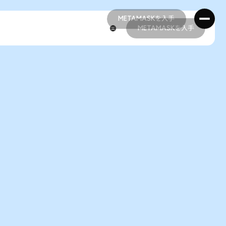
METAMASKを入手
METAMASKを入手
METAMASKを入手
METAMASKを入手