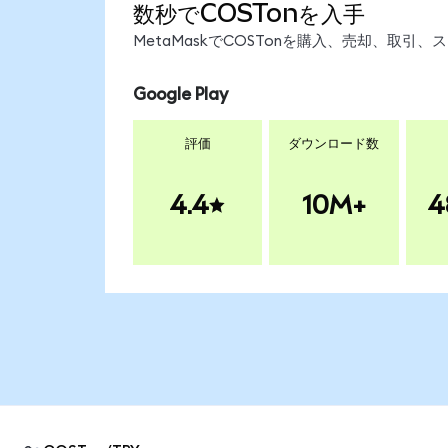
数秒でCOSTonを入手
MetaMaskでCOSTonを購入、売却、取
Google Play
評価
ダウンロード数
4.4
10M+
4