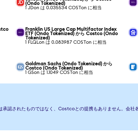
(Ondo Tokenized)
1 JDon は 0.035534 COSTon に相当
stco
Franklin US Large Cap Multifactor Index
ETF (Ondo Tokenized) から Costco (Ondo
Tokenized)
1 FLQLon は 0.083987 COSTon に相当
Goldman Sachs (Ondo Tokenized) から
Costco (Ondo Tokenized)
1 GSon は 1.1049 COSTon に相当
たは承認されたものではなく、Costcoとの提携もありません。会