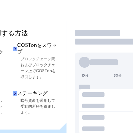
使用する方法
取引
COSTonをスワッ
プ
交
ブロックチェーン間
およびブロックチェ
ーン上でCOSTonを
15分
30分
取引します。
ステーキング
ッ
暗号資産を運用して
ン
受動的所得を得まし
し
ょう。