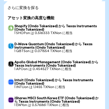
さらに変換を探る
アセット変換の高度な機能
Shopify (Ondo Tokenized) から Texas Instruments
(Ondo Tokenized)
1 SHOPon は 0.516333 TXNon に相当
D-Wave Quantum (Ondo Tokenized) から Texas
Instruments (Ondo Tokenized)
1 QBTSon は 0.071554 TXNon に相当
Apollo Global Management (Ondo Tokenized) から
Texas Instruments (Ondo Tokenized)
1 APOon は 0.454527 TXNon に相当
Intuit (Ondo Tokenized) から Texas Instruments
(Ondo Tokenized)
1 INTUon は 1.1455 TXNon に相当
iShares MSCI South Korea ETF (Ondo Tokenized) か
ら Texas Instruments (Ondo Tokenized)
1 EWYon は 0.576861 TXNon に相当