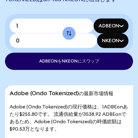
ADBEON
NKEON
ADBEONをNKEONにスワップ
Adobe (Ondo Tokenized)の最新市場情報
Adobe (Ondo Tokenized)の現行価格は、1ADBEonあ
たり$255.80です。 流通供給量が3538.92 ADBEonで
あるため、Adobe (Ondo Tokenized)の時価総額は
$90.53万となります。