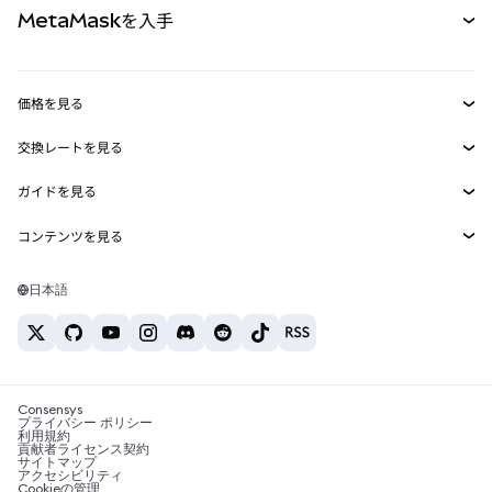
MetaMaskを入手
RWA
mUSD
新規
ダッシュボード
トランザクションシールド
収益化
Smart Accounts Kit
Agent Wallet
新規
価格を見る
埋め込みウォレット
Snaps
ビットコインの価格
交換レートを見る
MetaMask Connect
イーサリアムの価格
報酬
新規
BTC→USD
Solanaの価格
ガイドを見る
Snaps
セキュリティ
ETH→USD
BTCの購入
Shiba Inuの価格
USDT→INR
コンテンツを見る
Web3サービス
サポート
ETHの購入
Pepeの価格
ビットコインウォレット
BTC→USDT
SOLの購入
キャリア
Tetherの価格
Solanaウォレット
日本語
BTC→INR
PEPEの購入
お問い合わせ
USDCの価格
おすすめの暗号資産カード
ETH→USDT
USDTの購入
Chanlinkの価格
おすすめのモバイル暗号資産ウォレット
USDT→PHP
USDCの購入
Polymarketとは？
BTC→EUR
SHIBの購入
Consensys
税制関連ニュース
プライバシー ポリシー
利用規約
BNBの購入
貢献者ライセンス契約
暗号資産の購入方法は？
サイトマップ
アクセシビリティ
ビットコインを売るには？
Cookieの管理