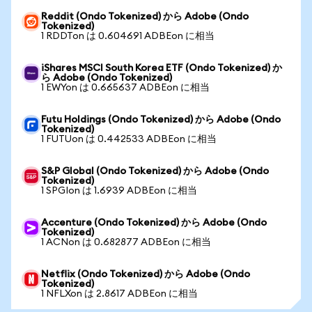
Reddit (Ondo Tokenized) から Adobe (Ondo
Tokenized)
1 RDDTon は 0.604691 ADBEon に相当
iShares MSCI South Korea ETF (Ondo Tokenized) か
ら Adobe (Ondo Tokenized)
1 EWYon は 0.665637 ADBEon に相当
Futu Holdings (Ondo Tokenized) から Adobe (Ondo
Tokenized)
1 FUTUon は 0.442533 ADBEon に相当
S&P Global (Ondo Tokenized) から Adobe (Ondo
Tokenized)
1 SPGIon は 1.6939 ADBEon に相当
Accenture (Ondo Tokenized) から Adobe (Ondo
Tokenized)
1 ACNon は 0.682877 ADBEon に相当
Netflix (Ondo Tokenized) から Adobe (Ondo
Tokenized)
1 NFLXon は 2.8617 ADBEon に相当