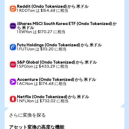
Reddit (Ondo Tokenized) から 米ドル
1 RDDTon は $154.68 に相当
iShares MSCI South Korea ETF (Ondo Tokenized) か
ら 米ドル
1 EWYon は $170.27 に相当
Futu Holdings (Ondo Tokenized) から 米ドル
1 FUTUon は $113.20 に相当
S&P Global (Ondo Tokenized) から 米ドル
1 SPGIon は $433.29 に相当
Accenture (Ondo Tokenized) から 米ドル
1 ACNon は $174.68 に相当
Netflix (Ondo Tokenized) から 米ドル
1 NFLXon は $732.02 に相当
さらに変換を探る
アセット変換の高度な機能