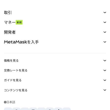
取引
スワップ
マネー
新規
予測
新規
購入
開発者
パーペチュアル
新規
カード
ドキュメントを表示
MetaMaskを入手
RWA
mUSD
新規
ダッシュボード
トランザクションシールド
収益化
Smart Accounts Kit
Agent Wallet
新規
価格を見る
埋め込みウォレット
Snaps
ビットコインの価格
交換レートを見る
MetaMask Connect
イーサリアムの価格
報酬
新規
BTC→USD
Solanaの価格
ガイドを見る
Snaps
セキュリティ
ETH→USD
BTCの購入
Shiba Inuの価格
USDT→INR
コンテンツを見る
Web3サービス
サポート
ETHの購入
Pepeの価格
ビットコインウォレット
BTC→USDT
SOLの購入
キャリア
Tetherの価格
Solanaウォレット
日本語
BTC→INR
PEPEの購入
お問い合わせ
USDCの価格
おすすめの暗号資産カード