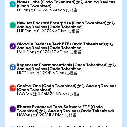
Planet Labs (Ondo Tokenized) から Analog Devices
(Ondo Tokenized)
1 PLon は 0.059886 ADIon に相当
Hewlett Packard Enterprise (Ondo Tokenized) から
Analog Devices (Ondo Tokenized)
1 HPEon は 0.138766 ADIon に相当
Global X Defense Tech ETF (Ondo Tokenized) から
Analog Devices (Ondo Tokenized)
1 SHLDon は 0.176417 ADIon に相当
Regeneron Pharmaceuticals (Ondo Tokenized) から
Analog Devices (Ondo Tokenized)
1 REGNon は 1.9941 ADIon に相当
Capital One (Ondo Tokenized) から Analog Devices
(Ondo Tokenized)
1 COFon は 0.581376 ADIon に相当
iShares Expanded Tech-Software ETF (Ondo
Tokenized) から Analog Devices (Ondo Tokenized)
1 IGVon は 0.258511 ADIon に相当