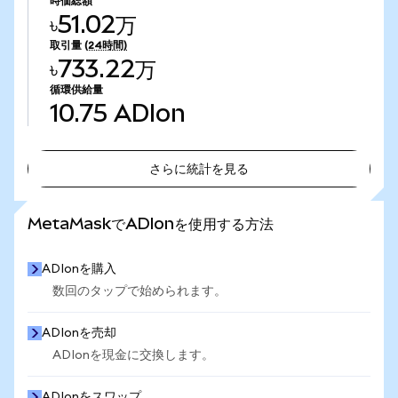
時価総額
৳51.02万
取引量
(24時間)
৳733.22万
循環供給量
10.75
ADIon
さらに統計を見る
さらに統計を見る
MetaMaskでADIonを使用する方法
ADIonを購入
数回のタップで始められます。
ADIonを売却
ADIonを現金に交換します。
ADIonをスワップ