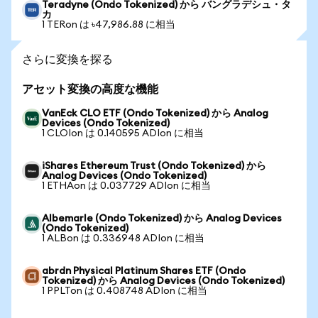
Teradyne (Ondo Tokenized) から バングラデシュ・タ
カ
1 TERon は ৳47,986.88 に相当
さらに変換を探る
アセット変換の高度な機能
VanEck CLO ETF (Ondo Tokenized) から Analog
Devices (Ondo Tokenized)
1 CLOIon は 0.140595 ADIon に相当
iShares Ethereum Trust (Ondo Tokenized) から
Analog Devices (Ondo Tokenized)
1 ETHAon は 0.037729 ADIon に相当
Albemarle (Ondo Tokenized) から Analog Devices
(Ondo Tokenized)
1 ALBon は 0.336948 ADIon に相当
abrdn Physical Platinum Shares ETF (Ondo
Tokenized) から Analog Devices (Ondo Tokenized)
1 PPLTon は 0.408748 ADIon に相当