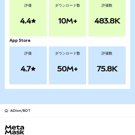
評価
ダウンロード数
評価数
4.4
10M+
483.8K
App Store
評価
ダウンロード数
評価数
4.7
50M+
75.8K
ADIon/BDT
MetaMaskサイトフッター