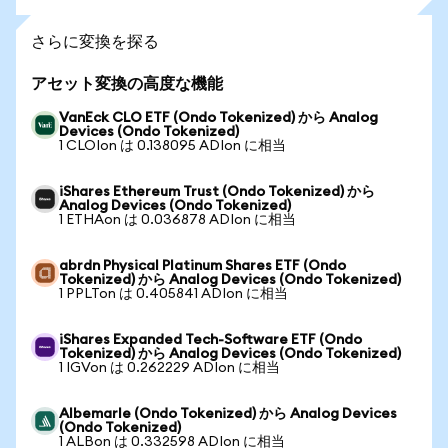
さらに変換を探る
アセット変換の高度な機能
VanEck CLO ETF (Ondo Tokenized) から Analog
Devices (Ondo Tokenized)
1 CLOIon は 0.138095 ADIon に相当
iShares Ethereum Trust (Ondo Tokenized) から
Analog Devices (Ondo Tokenized)
1 ETHAon は 0.036878 ADIon に相当
abrdn Physical Platinum Shares ETF (Ondo
Tokenized) から Analog Devices (Ondo Tokenized)
1 PPLTon は 0.405841 ADIon に相当
iShares Expanded Tech-Software ETF (Ondo
Tokenized) から Analog Devices (Ondo Tokenized)
1 IGVon は 0.262229 ADIon に相当
Albemarle (Ondo Tokenized) から Analog Devices
(Ondo Tokenized)
1 ALBon は 0.332598 ADIon に相当