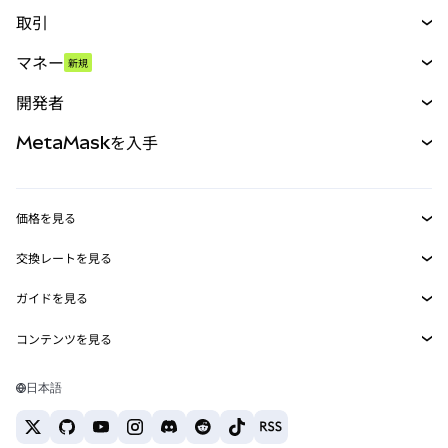
取引
スワップ
マネー
新規
予測
新規
購入
開発者
パーペチュアル
新規
カード
ドキュメントを表示
MetaMaskを入手
RWA
mUSD
新規
ダッシュボード
トランザクションシールド
収益化
Smart Accounts Kit
Agent Wallet
新規
価格を見る
埋め込みウォレット
Snaps
ビットコインの価格
交換レートを見る
MetaMask Connect
イーサリアムの価格
報酬
新規
BTC→USD
Solanaの価格
ガイドを見る
Snaps
セキュリティ
ETH→USD
BTCの購入
Shiba Inuの価格
USDT→INR
コンテンツを見る
Web3サービス
サポート
ETHの購入
Pepeの価格
ビットコインウォレット
BTC→USDT
SOLの購入
キャリア
Tetherの価格
Solanaウォレット
日本語
BTC→INR
PEPEの購入
お問い合わせ
USDCの価格
おすすめの暗号資産カード
ETH→USDT
USDTの購入
Chanlinkの価格
おすすめのモバイル暗号資産ウォレット