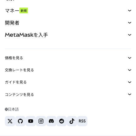
スワップ
マネー
新規
予測
新規
購入
開発者
パーペチュアル
新規
カード
ドキュメントを表示
MetaMaskを入手
RWA
mUSD
新規
ダッシュボード
トランザクションシールド
収益化
Smart Accounts Kit
Agent Wallet
新規
価格を見る
埋め込みウォレット
Snaps
ビットコインの価格
交換レートを見る
MetaMask Connect
イーサリアムの価格
報酬
新規
BTC→USD
Solanaの価格
ガイドを見る
Snaps
セキュリティ
ETH→USD
BTCの購入
Shiba Inuの価格
USDT→INR
コンテンツを見る
Web3サービス
サポート
ETHの購入
Pepeの価格
ビットコインウォレット
BTC→USDT
SOLの購入
キャリア
Tetherの価格
Solanaウォレット
日本語
BTC→INR
PEPEの購入
お問い合わせ
USDCの価格
おすすめの暗号資産カード
ETH→USDT
USDTの購入
Chanlinkの価格
おすすめのモバイル暗号資産ウォレット
USDT→PHP
USDCの購入