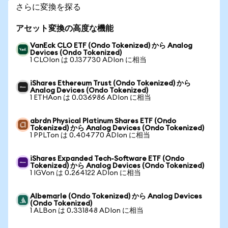
さらに変換を探る
アセット変換の高度な機能
VanEck CLO ETF (Ondo Tokenized) から Analog
Devices (Ondo Tokenized)
1 CLOIon は 0.137730 ADIon に相当
iShares Ethereum Trust (Ondo Tokenized) から
Analog Devices (Ondo Tokenized)
1 ETHAon は 0.036986 ADIon に相当
abrdn Physical Platinum Shares ETF (Ondo
Tokenized) から Analog Devices (Ondo Tokenized)
1 PPLTon は 0.404770 ADIon に相当
iShares Expanded Tech-Software ETF (Ondo
Tokenized) から Analog Devices (Ondo Tokenized)
1 IGVon は 0.264122 ADIon に相当
Albemarle (Ondo Tokenized) から Analog Devices
(Ondo Tokenized)
1 ALBon は 0.331848 ADIon に相当