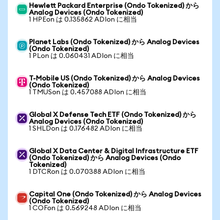
Hewlett Packard Enterprise (Ondo Tokenized) から
Analog Devices (Ondo Tokenized)
1 HPEon は 0.135862 ADIon に相当
Planet Labs (Ondo Tokenized) から Analog Devices
(Ondo Tokenized)
1 PLon は 0.060431 ADIon に相当
T-Mobile US (Ondo Tokenized) から Analog Devices
(Ondo Tokenized)
1 TMUSon は 0.457088 ADIon に相当
Global X Defense Tech ETF (Ondo Tokenized) から
Analog Devices (Ondo Tokenized)
1 SHLDon は 0.176482 ADIon に相当
Global X Data Center & Digital Infrastructure ETF
(Ondo Tokenized) から Analog Devices (Ondo
Tokenized)
1 DTCRon は 0.070388 ADIon に相当
Capital One (Ondo Tokenized) から Analog Devices
(Ondo Tokenized)
1 COFon は 0.569248 ADIon に相当