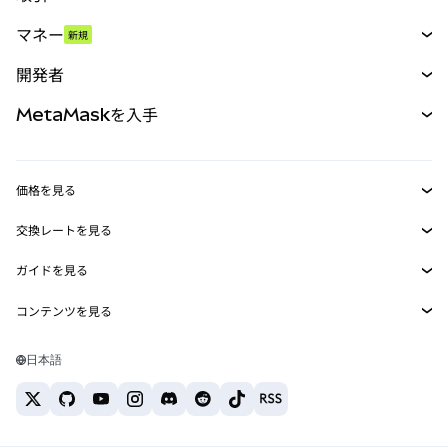
スワップ
マネー
新規
予測
新規
購入
開発者
パーペチュアル
新規
カード
ドキュメントを表示
MetaMaskを入手
RWA
mUSD
新規
ダッシュボード
トランザクションシールド
収益化
Smart Accounts Kit
Agent Wallet
新規
価格を見る
埋め込みウォレット
Snaps
ビットコインの価格
交換レートを見る
MetaMask Connect
イーサリアムの価格
報酬
新規
BTC→USD
Solanaの価格
ガイドを見る
Snaps
セキュリティ
ETH→USD
BTCの購入
Shiba Inuの価格
USDT→INR
コンテンツを見る
Web3サービス
サポート
ETHの購入
Pepeの価格
ビットコインウォレット
BTC→USDT
SOLの購入
キャリア
Tetherの価格
Solanaウォレット
日本語
BTC→INR
PEPEの購入
お問い合わせ
USDCの価格
おすすめの暗号資産カード
ETH→USDT
USDTの購入
Chanlinkの価格
おすすめのモバイル暗号資産ウォレット
USDT→PHP
USDCの購入