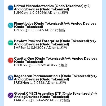
United Microelectronics (Ondo Tokenized) から
Analog Devices (Ondo Tokenized)
1 UMCon は 0.050916 ADIon に相当
Planet Labs (Ondo Tokenized) から Analog Devices
(Ondo Tokenized)
1 PLon は 0.058846 ADIon に相当
Hewlett Packard Enterprise (Ondo Tokenized) から
Analog Devices (Ondo Tokenized)
1 HPEon は 0.143006 ADIon に相当
Capital One (Ondo Tokenized) から Analog Devices
(Ondo Tokenized)
1 COFon は 0.582762 ADIon に相当
Regeneron Pharmaceuticals (Ondo Tokenized) から
Analog Devices (Ondo Tokenized)
1 REGNon は 2.0338 ADIon に相当
Global X MSCI Argentina ETF (Ondo Tokenized) から
Analog Devices (Ondo Tokenized)
1 ARGTon は 0.244522 ADIon に相当