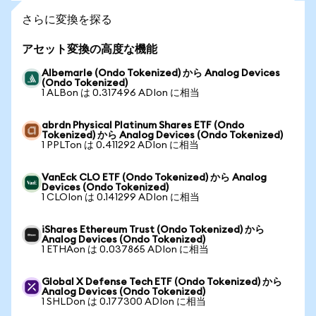
さらに変換を探る
アセット変換の高度な機能
Albemarle (Ondo Tokenized) から Analog Devices
(Ondo Tokenized)
1 ALBon は 0.317496 ADIon に相当
abrdn Physical Platinum Shares ETF (Ondo
Tokenized) から Analog Devices (Ondo Tokenized)
1 PPLTon は 0.411292 ADIon に相当
VanEck CLO ETF (Ondo Tokenized) から Analog
Devices (Ondo Tokenized)
1 CLOIon は 0.141299 ADIon に相当
iShares Ethereum Trust (Ondo Tokenized) から
Analog Devices (Ondo Tokenized)
1 ETHAon は 0.037865 ADIon に相当
Global X Defense Tech ETF (Ondo Tokenized) から
Analog Devices (Ondo Tokenized)
1 SHLDon は 0.177300 ADIon に相当