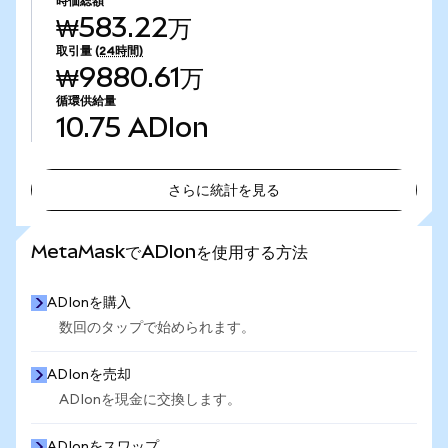
時価総額
₩583.22万
取引量
(24時間)
₩9880.61万
循環供給量
10.75
ADIon
さらに統計を見る
さらに統計を見る
MetaMaskでADIonを使用する方法
ADIonを購入
数回のタップで始められます。
ADIonを売却
ADIonを現金に交換します。
ADIonをスワップ