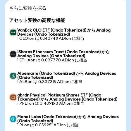
さらに変換を探る
アセット変換の高度な機能
VanEck CLO ETF (Ondo Tokenized) から Analog
Devices (Ondo Tokenized)
1 CLOIon は 0.140748 ADIon に相当
iShares Ethereum Trust (Ondo Tokenized) から
Analog Devices (Ondo Tokenized)
1 ETHAon は 0.037770 ADIon に相当
Albemarle (Ondo Tokenized) から Analog Devices
(Ondo Tokenized)
1 ALBon は 0.337315 ADIon に相当
abrdn Physical Platinum Shares ETF (Ondo
Tokenized) から Analog Devices (Ondo Tokenized)
1 PPLTon は 0.409193 ADIon に相当
Planet Labs (Ondo Tokenized) から Analog Devices
(Ondo Tokenized)
1 PLon は 0.059951 ADIon に相当