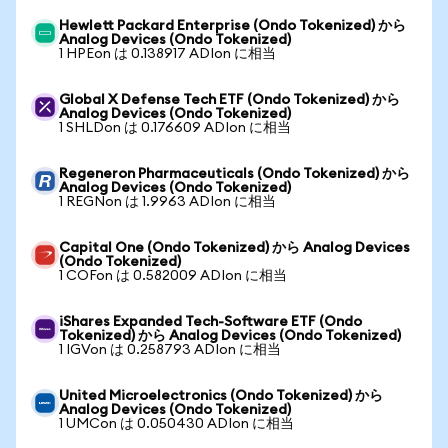
Hewlett Packard Enterprise (Ondo Tokenized) から
Analog Devices (Ondo Tokenized)
1 HPEon は 0.138917 ADIon に相当
Global X Defense Tech ETF (Ondo Tokenized) から
Analog Devices (Ondo Tokenized)
1 SHLDon は 0.176609 ADIon に相当
Regeneron Pharmaceuticals (Ondo Tokenized) から
Analog Devices (Ondo Tokenized)
1 REGNon は 1.9963 ADIon に相当
Capital One (Ondo Tokenized) から Analog Devices
(Ondo Tokenized)
1 COFon は 0.582009 ADIon に相当
iShares Expanded Tech-Software ETF (Ondo
Tokenized) から Analog Devices (Ondo Tokenized)
1 IGVon は 0.258793 ADIon に相当
United Microelectronics (Ondo Tokenized) から
Analog Devices (Ondo Tokenized)
1 UMCon は 0.050430 ADIon に相当