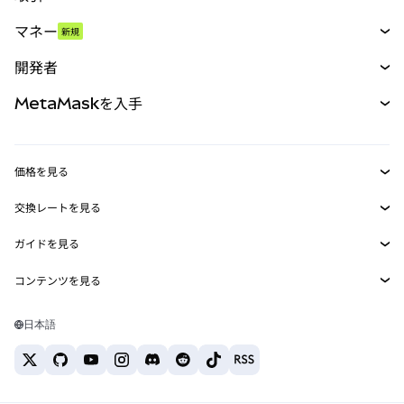
スワップ
マネー
新規
予測
新規
購入
開発者
パーペチュアル
新規
カード
ドキュメントを表示
MetaMaskを入手
RWA
mUSD
新規
ダッシュボード
トランザクションシールド
収益化
Smart Accounts Kit
Agent Wallet
新規
価格を見る
埋め込みウォレット
Snaps
ビットコインの価格
交換レートを見る
MetaMask Connect
イーサリアムの価格
報酬
新規
BTC→USD
Solanaの価格
ガイドを見る
Snaps
セキュリティ
ETH→USD
BTCの購入
Shiba Inuの価格
USDT→INR
コンテンツを見る
Web3サービス
サポート
ETHの購入
Pepeの価格
ビットコインウォレット
BTC→USDT
SOLの購入
キャリア
Tetherの価格
Solanaウォレット
日本語
BTC→INR
PEPEの購入
お問い合わせ
USDCの価格
おすすめの暗号資産カード
ETH→USDT
USDTの購入
Chanlinkの価格
おすすめのモバイル暗号資産ウォレット
USDT→PHP
USDCの購入