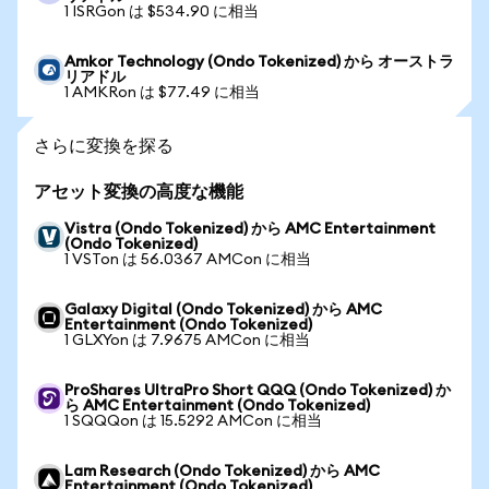
1 ISRGon は $534.90 に相当
Amkor Technology (Ondo Tokenized) から オーストラ
リアドル
1 AMKRon は $77.49 に相当
さらに変換を探る
アセット変換の高度な機能
Vistra (Ondo Tokenized) から AMC Entertainment
(Ondo Tokenized)
1 VSTon は 56.0367 AMCon に相当
Galaxy Digital (Ondo Tokenized) から AMC
Entertainment (Ondo Tokenized)
1 GLXYon は 7.9675 AMCon に相当
ProShares UltraPro Short QQQ (Ondo Tokenized) か
ら AMC Entertainment (Ondo Tokenized)
1 SQQQon は 15.5292 AMCon に相当
Lam Research (Ondo Tokenized) から AMC
Entertainment (Ondo Tokenized)