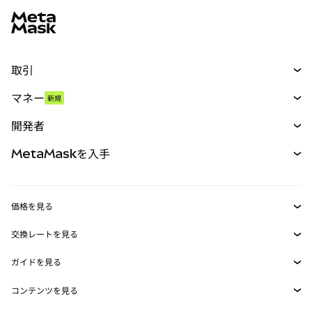
取引
スワップ
マネー
新規
予測
新規
購入
開発者
パーペチュアル
新規
カード
ドキュメントを表示
MetaMaskを入手
RWA
mUSD
新規
ダッシュボード
トランザクションシールド
収益化
Smart Accounts Kit
Agent Wallet
新規
価格を見る
埋め込みウォレット
Snaps
ビットコインの価格
交換レートを見る
MetaMask Connect
イーサリアムの価格
報酬
新規
BTC→USD
Solanaの価格
ガイドを見る
Snaps
セキュリティ
ETH→USD
BTCの購入
Shiba Inuの価格
USDT→INR
コンテンツを見る
Web3サービス
サポート
ETHの購入
Pepeの価格
ビットコインウォレット
BTC→USDT