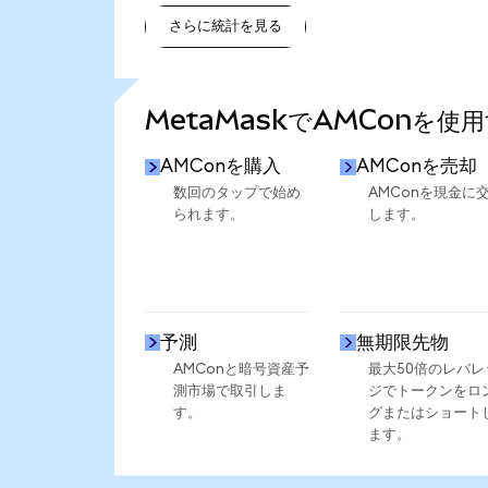
さらに統計を見る
さらに統計を見る
MetaMaskでAMConを使
AMConを購入
AMConを売却
数回のタップで始め
AMConを現金に
られます。
します。
予測
無期限先物
AMConと暗号資産予
最大50倍のレバレ
測市場で取引しま
ジでトークンをロ
す。
グまたはショート
ます。