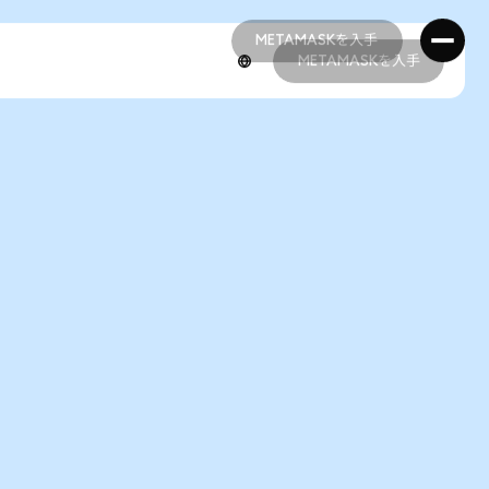
METAMASKを入手
METAMASKを入手
METAMASKを入手
METAMASKを入手