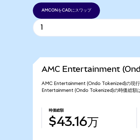
AMCONをCADにスワップ
AMC Entertainment (O
AMC Entertainment (Ondo Tokeniz
Entertainment (Ondo Tokenized)の時
時価総額
$43.16万