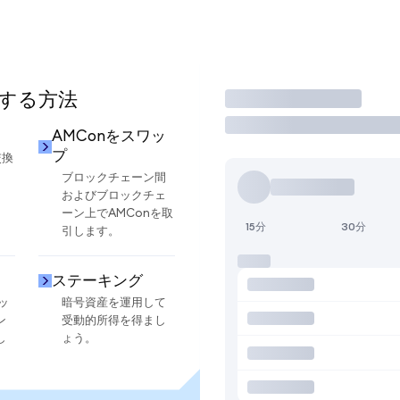
用する方法
取引
AMConをスワッ
プ
交換
ブロックチェーン間
およびブロックチェ
ーン上でAMConを取
15分
30分
引します。
ステーキング
ッ
暗号資産を運用して
ン
受動的所得を得まし
し
ょう。