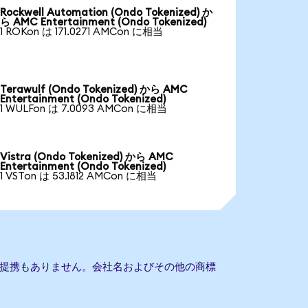
Rockwell Automation (Ondo Tokenized) か
ら AMC Entertainment (Ondo Tokenized)
1 ROKon は 171.0271 AMCon に相当
Terawulf (Ondo Tokenized) から AMC
Entertainment (Ondo Tokenized)
1 WULFon は 7.0093 AMCon に相当
Vistra (Ondo Tokenized) から AMC
Entertainment (Ondo Tokenized)
1 VSTon は 53.1812 AMCon に相当
entとの提携もありません。会社名およびその他の商標