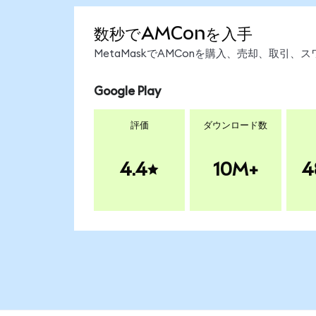
数秒でAMConを入手
MetaMaskでAMConを購入、売却、取引
Google Play
評価
ダウンロード数
4.4
10M+
4