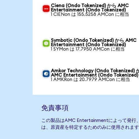
Ciena (Ondo Tokenized) から AMC
Entertainment (Ondo Tokenized)
1 CIENon は 155.5258 AMCon に相当
Symbotic (Ondo Tokenized) から AMC
Entertainment (Ondo Tokenized)
1 SYMon は 17.7950 AMCon に相当
Amkor Technology (Ondo Tokenized)
AMC Entertainment (Ondo Tokenized)
1 AMKRon は 20.7979 AMCon に相当
免責事項
この製品はAMC Entertainmentによっ
は、原資産を特定するためのみに使用されます