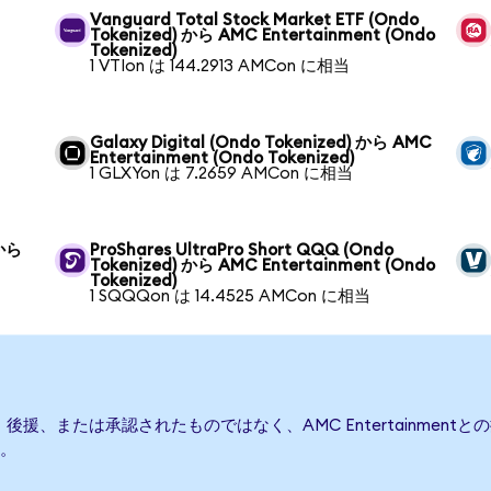
Vanguard Total Stock Market ETF (Ondo
Tokenized) から AMC Entertainment (Ondo
Tokenized)
1 VTIon は 144.2913 AMCon に相当
Galaxy Digital (Ondo Tokenized) から AMC
Entertainment (Ondo Tokenized)
1 GLXYon は 7.2659 AMCon に相当
 から
ProShares UltraPro Short QQQ (Ondo
Tokenized) から AMC Entertainment (Ondo
Tokenized)
1 SQQQon は 14.4525 AMCon に相当
て発行、後援、または承認されたものではなく、AMC Entertainm
。