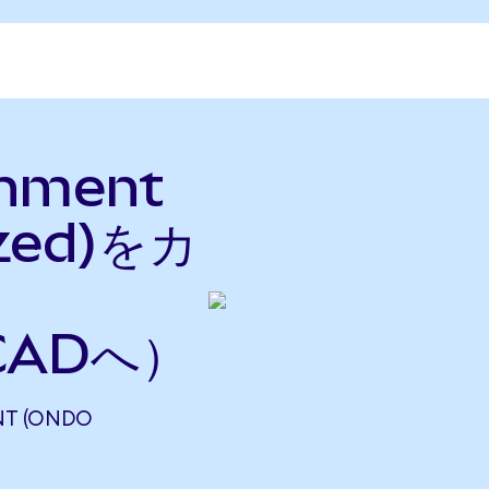
inment
ized)をカ
CADへ）
T (ONDO