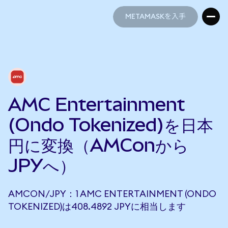
METAMASKを入手
METAMASKを入手
AMC Entertainment
(Ondo Tokenized)を日本
円に変換（AMConから
JPYへ）
AMCON/JPY：1 AMC ENTERTAINMENT (ONDO
TOKENIZED)は408.4892 JPYに相当します