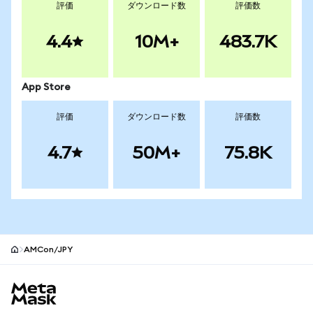
評価
ダウンロード数
評価数
4.4
10M+
483.7K
App Store
評価
ダウンロード数
評価数
4.7
50M+
75.8K
AMCon/JPY
MetaMaskサイトフッター