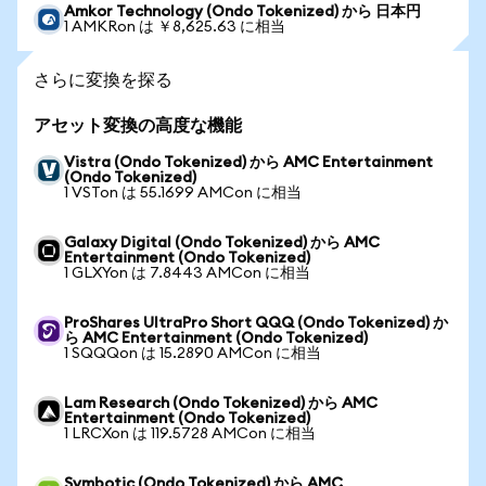
Amkor Technology (Ondo Tokenized) から 日本円
1 AMKRon は ￥8,625.63 に相当
さらに変換を探る
アセット変換の高度な機能
Vistra (Ondo Tokenized) から AMC Entertainment
(Ondo Tokenized)
1 VSTon は 55.1699 AMCon に相当
Galaxy Digital (Ondo Tokenized) から AMC
Entertainment (Ondo Tokenized)
1 GLXYon は 7.8443 AMCon に相当
ProShares UltraPro Short QQQ (Ondo Tokenized) か
ら AMC Entertainment (Ondo Tokenized)
1 SQQQon は 15.2890 AMCon に相当
Lam Research (Ondo Tokenized) から AMC
Entertainment (Ondo Tokenized)
1 LRCXon は 119.5728 AMCon に相当
Symbotic (Ondo Tokenized) から AMC